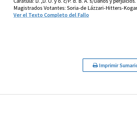
Carátula: D. ,D. O. y o. c/P. d. B. A. s/Daños y perjuic
Magistrados Votantes: Soria-de Lázzari-Hitters-Kogan
Ver el Texto Completo del Fallo
Imprimir Sumari