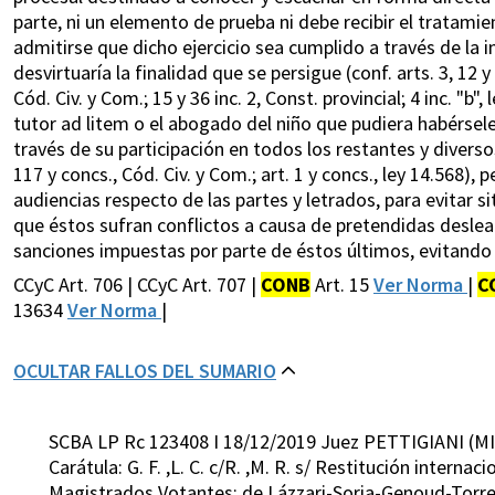
parte, ni un elemento de prueba ni debe recibir el tratam
admitirse que dicho ejercicio sea cumplido a través de la 
desvirtuaría la finalidad que se persigue (conf. arts. 3, 12 y
Cód. Civ. y Com.; 15 y 36 inc. 2, Const. provincial; 4 inc. "b"
tutor ad litem o el abogado del niño que pudiera habérsele
través de su participación en todos los restantes y diverso
117 y concs., Cód. Civ. y Com.; art. 1 y concs., ley 14.568),
audiencias respecto de las partes y letrados, para evitar s
que éstos sufran conflictos a causa de pretendidas deslea
sanciones impuestas por parte de éstos últimos, evitando 
CCyC Art. 706 | CCyC Art. 707 |
CONB
Art. 15
Ver Norma
|
C
13634
Ver Norma
|
OCULTAR FALLOS DEL SUMARIO
SCBA LP Rc 123408 I 18/12/2019 Juez PETTIGIANI (MI
Carátula: G. F. ,L. C. c/R. ,M. R. s/ Restitución interna
Magistrados Votantes: de Lázzari-Soria-Genoud-Torr