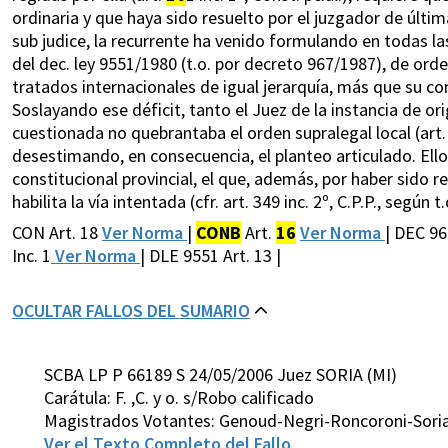
ordinaria y que haya sido resuelto por el juzgador de últim
sub judice, la recurrente ha venido formulando en todas las
del dec. ley 9551/1980 (t.o. por decreto 967/1987), de orde
tratados internacionales de igual jerarquía, más que su con
Soslayando ese déficit, tanto el Juez de la instancia de o
cuestionada no quebrantaba el orden supralegal local (art
desestimando, en consecuencia, el planteo articulado. Ell
constitucional provincial, el que, además, por haber sido r
habilita la vía intentada (cfr. art. 349 inc. 2º, C.P.P., según 
CON Art. 18
Ver Norma
|
CONB
Art.
16
Ver Norma
| DEC 96
Inc. 1
Ver Norma
| DLE 9551 Art. 13 |
OCULTAR FALLOS DEL SUMARIO
SCBA LP P 66189 S 24/05/2006 Juez SORIA (MI)
Carátula: F. ,C. y o. s/Robo calificado
Magistrados Votantes: Genoud-Negri-Roncoroni-Soria
Ver el Texto Completo del Fallo