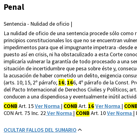
Penal
Sentencia - Nulidad de oficio |
La nulidad de oficio de una sentencia procede sólo como r
principios constitucionales los que no se encuentran vuln
impedimentos para que el impugnante impetrara -desde el a
puesto así en crisis, ni ha obstaculizado a esta Corte cono
implicaría vulnerar la garantía de todo procesado a una se
situación de incertidumbre que pesa sobre éste y, consec
la acusación de haber cometido un delito, exigencia consu
(arts. 10; 15, 2º párrafo;
16
;
16
6, 4º párrafo de la Const. Pro
del Pacto Internacional de Derechos Civiles y Políticos; art
conducen a una dispendiosa y eventualmente inútil activida
CONB
Art. 15
Ver Norma
|
CONB
Art.
16
Ver Norma
|
CON
CON Art. 75 Inc. 22
Ver Norma
|
CONB
Art. 10
Ver Norma
|
OCULTAR FALLOS DEL SUMARIO