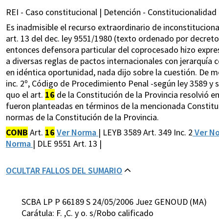
REI - Caso constitucional | Detención - Constitucionalidad 
Es inadmisible el recurso extraordinario de inconstituciona
art. 13 del dec. ley 9551/1980 (texto ordenado por decreto 
entonces defensora particular del coprocesado hizo expresa
a diversas reglas de pactos internacionales con jerarquía c
en idéntica oportunidad, nada dijo sobre la cuestión. De 
inc. 2º, Código de Procedimiento Penal -según ley 3589 y 
quo el art.
16
de la Constitución de la Provincia resolvió en
fueron planteadas en términos de la mencionada Constitución
normas de la Constitución de la Provincia.
CONB
Art.
16
Ver Norma
| LEYB 3589 Art. 349 Inc. 2
Ver N
Norma
| DLE 9551 Art. 13 |
OCULTAR FALLOS DEL SUMARIO
SCBA LP P 66189 S 24/05/2006 Juez GENOUD (MA)
Carátula: F. ,C. y o. s/Robo calificado