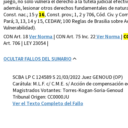
juego, no solo vulnera el derecho a la tutela judicial efectiv
además, lesionar otros derechos fundamentales de naturale
Const. nac.; 15 y
16
, Const. prov.; 1, 2 y 706, Cód. Civ. y C
Pará; 3, 13, 14 y 15, CEDAW; 100 Reglas de Brasilia sobre A
Vulnerabilidad).
CON Art. 18
Ver Norma
| CON Art. 75 Inc. 22
Ver Norma
|
C
Art. 706 | LEY 23054 |
OCULTAR FALLOS DEL SUMARIO
SCBA LP C 124589 S 21/03/2022 Juez GENOUD (OP)
Carátula: M.L.F. c/ C.M.E. s/ Acción de compensación
Magistrados Votantes: Torres-Kogan-Soria-Genoud
Tribunal Origen: CC0000JU
Ver el Texto Completo del Fallo