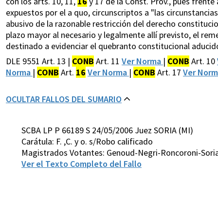
con los arts. 10, 11,
16
y 17 de la Const. Prov., pues frente
expuestos por el a quo, circunscriptos a "las circunstancias"
abusivo de la razonable restricción del derecho constitucio
plazo mayor al necesario y legalmente allí previsto, el r
destinado a evidenciar el quebranto constitucional aducid
DLE 9551 Art. 13 |
CONB
Art. 11
Ver Norma
|
CONB
Art. 10
Norma
|
CONB
Art.
16
Ver Norma
|
CONB
Art. 17
Ver Nor
OCULTAR FALLOS DEL SUMARIO
SCBA LP P 66189 S 24/05/2006 Juez SORIA (MI)
Carátula: F. ,C. y o. s/Robo calificado
Magistrados Votantes: Genoud-Negri-Roncoroni-Soria
Ver el Texto Completo del Fallo