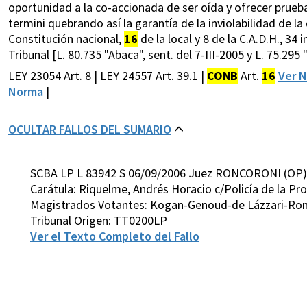
oportunidad a la co-accionada de ser oída y ofrecer prueba
termini quebrando así la garantía de la inviolabilidad de la
Constitución nacional,
16
de la local y 8 de la C.A.D.H., 34 
Tribunal [L. 80.735 "Abaca", sent. del 7-III-2005 y L. 75.295 "A
LEY 23054 Art. 8 | LEY 24557 Art. 39.1 |
CONB
Art.
16
Ver 
Norma
|
OCULTAR FALLOS DEL SUMARIO
SCBA LP L 83942 S 06/09/2006 Juez RONCORONI (OP)
Carátula: Riquelme, Andrés Horacio c/Policía de la Pro
Magistrados Votantes: Kogan-Genoud-de Lázzari-Ronc
Tribunal Origen: TT0200LP
Ver el Texto Completo del Fallo