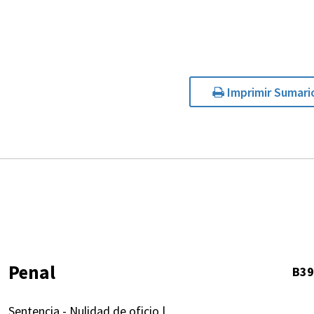
Imprimir Sumari
Penal
B39
Sentencia - Nulidad de oficio |