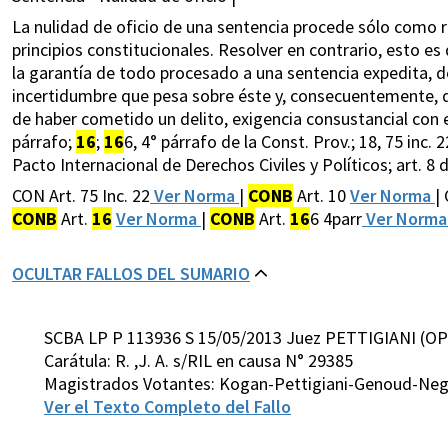
La nulidad de oficio de una sentencia procede sólo como r
principios constitucionales. Resolver en contrario, esto es 
la garantía de todo procesado a una sentencia expedita, de
incertidumbre que pesa sobre éste y, consecuentemente, d
de haber cometido un delito, exigencia consustancial con e
párrafo;
16
;
16
6, 4° párrafo de la Const. Prov.; 18, 75 inc. 
Pacto Internacional de Derechos Civiles y Políticos; art. 8 d
CON Art. 75 Inc. 22
Ver Norma
|
CONB
Art. 10
Ver Norma
|
CONB
Art.
16
Ver Norma
|
CONB
Art.
16
6 4parr
Ver Norm
OCULTAR FALLOS DEL SUMARIO
SCBA LP P 113936 S 15/05/2013 Juez PETTIGIANI (OP
Carátula: R. ,J. A. s/RIL en causa N° 29385
Magistrados Votantes: Kogan-Pettigiani-Genoud-Neg
Ver el Texto Completo del Fallo