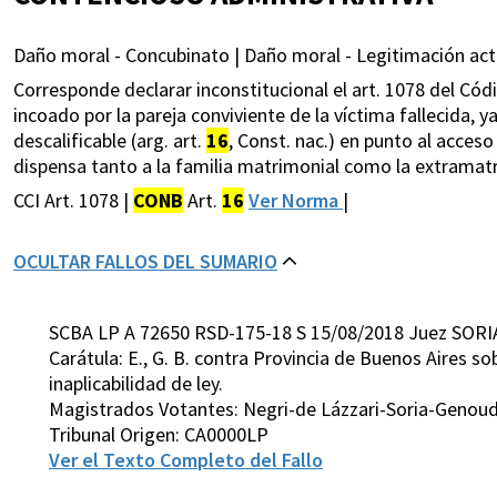
Daño moral - Concubinato | Daño moral - Legitimación activ
Corresponde declarar inconstitucional el art. 1078 del Cód
incoado por la pareja conviviente de la víctima fallecida, y
descalificable (arg. art.
16
, Const. nac.) en punto al acces
dispensa tanto a la familia matrimonial como la extramat
CCI Art. 1078 |
CONB
Art.
16
Ver Norma
|
OCULTAR FALLOS DEL SUMARIO
SCBA LP A 72650 RSD-175-18 S 15/08/2018 Juez SORI
Carátula: E., G. B. contra Provincia de Buenos Aires s
inaplicabilidad de ley.
Magistrados Votantes: Negri-de Lázzari-Soria-Geno
Tribunal Origen: CA0000LP
Ver el Texto Completo del Fallo