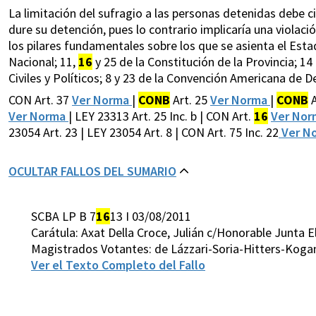
La limitación del sufragio a las personas detenidas debe c
dure su detención, pues lo contrario implicaría una violaci
los pilares fundamentales sobre los que se asienta el Est
Nacional; 11,
16
y 25 de la Constitución de la Provincia; 14 
Civiles y Políticos; 8 y 23 de la Convención Americana de
CON Art. 37
Ver Norma
|
CONB
Art. 25
Ver Norma
|
CONB
A
Ver Norma
| LEY 23313 Art. 25 Inc. b | CON Art.
16
Ver No
23054 Art. 23 | LEY 23054 Art. 8 | CON Art. 75 Inc. 22
Ver N
OCULTAR FALLOS DEL SUMARIO
SCBA LP B 7
16
13 I 03/08/2011
Carátula: Axat Della Croce, Julián c/Honorable Junta
Magistrados Votantes: de Lázzari-Soria-Hitters-Koga
Ver el Texto Completo del Fallo