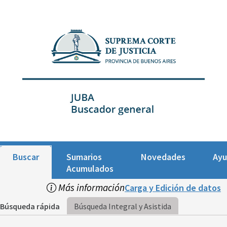
Buscar
Sumarios
Novedades
Ay
Acumulados
Más información
Carga y Edición de datos
Búsqueda rápida
Búsqueda Integral y Asistida