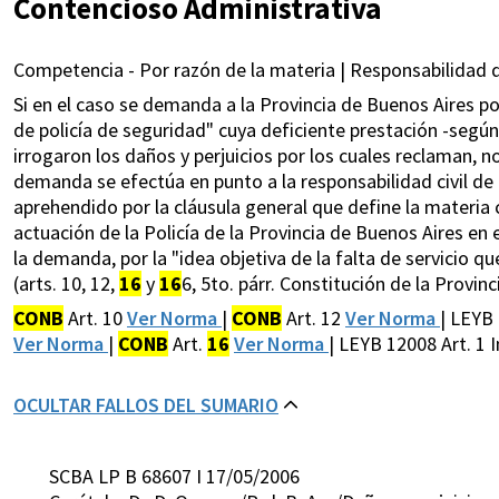
Contencioso Administrativa
Competencia - Por razón de la materia | Responsabilidad 
Si en el caso se demanda a la Provincia de Buenos Aires po
de policía de seguridad" cuya deficiente prestación -segú
irrogaron los daños y perjuicios por los cuales reclaman,
demanda se efectúa en punto a la responsabilidad civil de 
aprehendido por la cláusula general que define la materia
actuación de la Policía de la Provincia de Buenos Aires en
la demanda, por la "idea objetiva de la falta de servicio q
(arts. 10, 12,
16
y
16
6, 5to. párr. Constitución de la Provinci
CONB
Art. 10
Ver Norma
|
CONB
Art. 12
Ver Norma
| LEYB
Ver Norma
|
CONB
Art.
16
Ver Norma
| LEYB 12008 Art. 1 I
OCULTAR FALLOS DEL SUMARIO
SCBA LP B 68607 I 17/05/2006