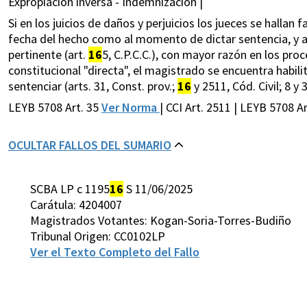
Expropiación inversa - Indemnización |
Si en los juicios de daños y perjuicios los jueces se hallan
fecha del hecho como al momento de dictar sentencia, y aú
pertinente (art.
16
5, C.P.C.C.), con mayor razón en los pr
constitucional "directa", el magistrado se encuentra habil
sentenciar (arts. 31, Const. prov.;
16
y 2511, Cód. Civil; 8 y 
LEYB 5708 Art. 35
Ver Norma
| CCI Art. 2511 | LEYB 5708 A
OCULTAR FALLOS DEL SUMARIO
SCBA LP c 1195
16
S 11/06/2025
Carátula: 4204007
Magistrados Votantes: Kogan-Soria-Torres-Budiño
Tribunal Origen: CC0102LP
Ver el Texto Completo del Fallo