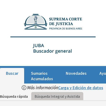
Buscar
Sumarios
Novedades
Ay
Acumulados
Más información
Carga y Edición de datos
Búsqueda rápida
Búsqueda Integral y Asistida