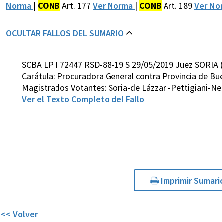
Norma
|
CONB
Art. 177
Ver Norma
|
CONB
Art. 189
Ver N
OCULTAR FALLOS DEL SUMARIO
SCBA LP I 72447 RSD-88-19 S 29/05/2019 Juez SORIA 
Carátula: Procuradora General contra Provincia de Bue
Magistrados Votantes: Soria-de Lázzari-Pettigiani-N
Ver el Texto Completo del Fallo
Imprimir Sumari
<< Volver