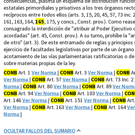
consecuencias, plasma un esquema de distribución funcion
estatales primordiales y privativos a los tres órganos rect
recíprocos entre todos ellos (arts. 3, 15, 20, 45, 57, 73 inc. 2
161, 163, 164,
165
, 175, y concs., Const. prov.). Como reas
consagrado la interdicción de "atribuir al Poder Ejecutivo
acordadas" (art. 45, Const. prov.). A su turno, prohíbe la
de otro" (art. 3). De este entramado de reglas y principios 
ejercicio de facultades legislativas por parte de un órgano
acotamiento de las vías parlamentarias ratificatorias o
sobre materias propias de la ley.
CONB
Art. 1
Ver Norma
|
CONB
Art. 3
Ver Norma
|
CONB
Ar
Ver Norma
|
CONB
Art. 57
Ver Norma
|
CONB
Art. 73 Inc. 2
Norma
|
CONB
Art. 80
Ver Norma
|
CONB
Art. 89
Ver Nor
CONB
Art. 94
Ver Norma
|
CONB
Art. 103
Ver Norma
|
CON
Art. 146
Ver Norma
|
CONB
Art. 151
Ver Norma
|
CONB
Art
Ver Norma
|
CONB
Art. 163
Ver Norma
|
CONB
Art. 164
Ve
Norma
|
OCULTAR FALLOS DEL SUMARIO