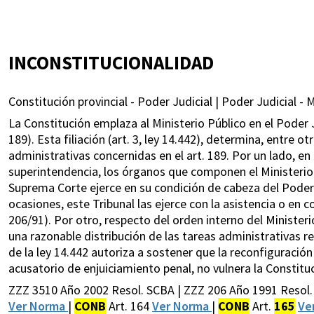
INCONSTITUCIONALIDAD
Constitución provincial - Poder Judicial | Poder Judicial - M
La Constitución emplaza al Ministerio Público en el Poder Jud
189). Esta filiación (art. 3, ley 14.442), determina, entre o
administrativas concernidas en el art. 189. Por un lado, e
superintendencia, los órganos que componen el Ministerio
Suprema Corte ejerce en su condición de cabeza del Poder Ju
ocasiones, este Tribunal las ejerce con la asistencia o en 
206/91). Por otro, respecto del orden interno del Ministeri
una razonable distribución de las tareas administrativas r
de la ley 14.442 autoriza a sostener que la reconfiguración 
acusatorio de enjuiciamiento penal, no vulnera la Constitu
ZZZ 3510 Año 2002 Resol. SCBA | ZZZ 206 Año 1991 Resol.
Ver Norma
|
CONB
Art. 164
Ver Norma
|
CONB
Art.
165
Ve