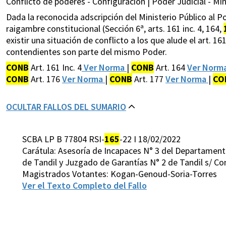
Conflicto de poderes - Configuración | Poder Judicial - Mini
Dada la reconocida adscripción del Ministerio Público al 
raigambre constitucional (Sección 6ª, arts. 161 inc. 4, 164,
existir una situación de conflicto a los que alude el art. 1
contendientes son parte del mismo Poder.
CONB
Art. 161 Inc. 4
Ver Norma
|
CONB
Art. 164
Ver Norm
CONB
Art. 176
Ver Norma
|
CONB
Art. 177
Ver Norma
|
CO
OCULTAR FALLOS DEL SUMARIO
SCBA LP B 77804 RSI-
165
-22 I 18/02/2022
Carátula: Asesoría de Incapaces N° 3 del Departamento
de Tandil y Juzgado de Garantías N° 2 de Tandil s/ Conf
Magistrados Votantes: Kogan-Genoud-Soria-Torres
Ver el Texto Completo del Fallo