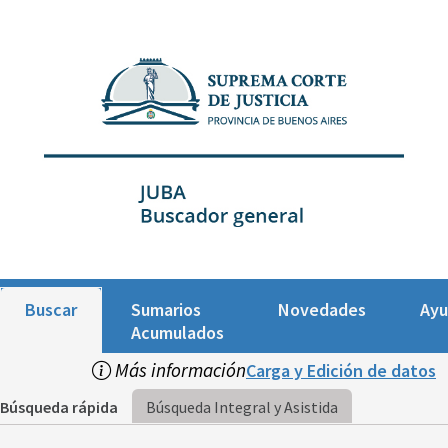
Buscar
Sumarios
Novedades
Ay
Acumulados
Más información
Carga y Edición de datos
Búsqueda rápida
Búsqueda Integral y Asistida