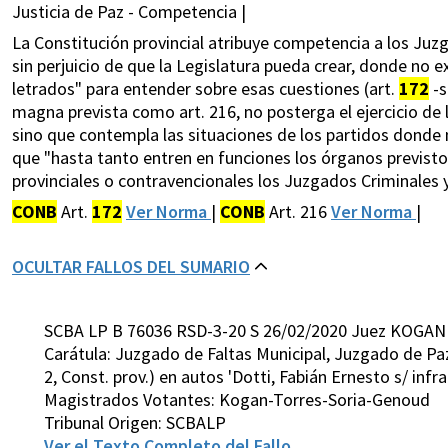
Justicia de Paz - Competencia |
La Constitución provincial atribuye competencia a los Juzg
sin perjuicio de que la Legislatura pueda crear, donde no e
letrados" para entender sobre esas cuestiones (art.
172
-s
magna prevista como art. 216, no posterga el ejercicio de
sino que contempla las situaciones de los partidos donde 
que "hasta tanto entren en funciones los órganos previstos
provinciales o contravencionales los Juzgados Criminales y
CONB
Art.
172
Ver Norma
|
CONB
Art. 216
Ver Norma
|
OCULTAR FALLOS DEL SUMARIO
SCBA LP B 76036 RSD-3-20 S 26/02/2020 Juez KOGAN
Carátula: Juzgado de Faltas Municipal, Juzgado de Paz
2, Const. prov.) en autos 'Dotti, Fabián Ernesto s/ infrac
Magistrados Votantes: Kogan-Torres-Soria-Genoud
Tribunal Origen: SCBALP
Ver el Texto Completo del Fallo