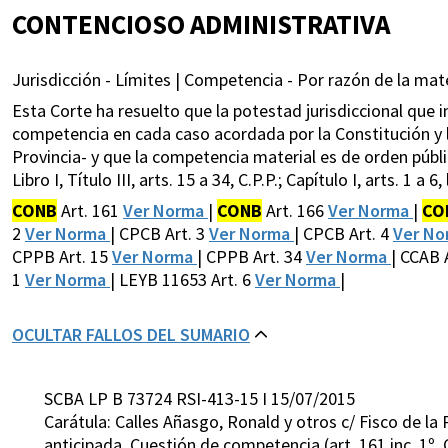
CONTENCIOSO ADMINISTRATIVA
Jurisdicción - Límites | Competencia - Por razón de la mate
Esta Corte ha resuelto que la potestad jurisdiccional que i
competencia en cada caso acordada por la Constitución y la
Provincia- y que la competencia material es de orden público 
Libro I, Título III, arts. 15 a 34, C.P.P.; Capítulo I, arts. 1 a 6,
CONB
Art. 161
Ver Norma
|
CONB
Art. 166
Ver Norma
|
CO
2
Ver Norma
| CPCB Art. 3
Ver Norma
| CPCB Art. 4
Ver N
CPPB Art. 15
Ver Norma
| CPPB Art. 34
Ver Norma
| CCAB 
1
Ver Norma
| LEYB 11653 Art. 6
Ver Norma
|
OCULTAR FALLOS DEL SUMARIO
SCBA LP B 73724 RSI-413-15 I 15/07/2015
Carátula: Calles Añasgo, Ronald y otros c/ Fisco de l
anticipada. Cuestión de competencia (art. 161 inc. 1º, 