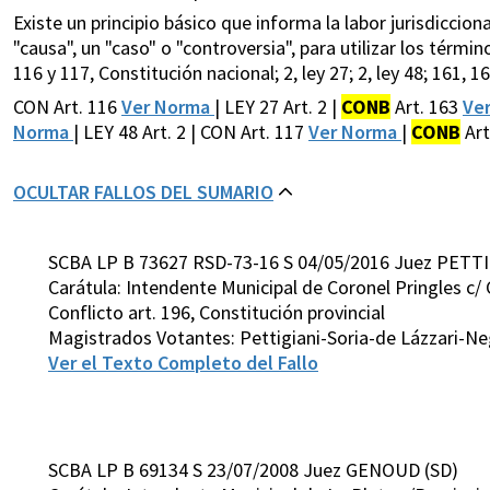
Existe un principio básico que informa la labor jurisdiccion
"causa", un "caso" o "controversia", para utilizar los tér
116 y 117, Constitución nacional; 2, ley 27; 2, ley 48; 161, 1
CON Art. 116
Ver Norma
| LEY 27 Art. 2 |
CONB
Art. 163
Ve
Norma
| LEY 48 Art. 2 | CON Art. 117
Ver Norma
|
CONB
Art
OCULTAR FALLOS DEL SUMARIO
SCBA LP B 73627 RSD-73-16 S 04/05/2016 Juez PETTI
Carátula: Intendente Municipal de Coronel Pringles c/ 
Conflicto art. 196, Constitución provincial
Magistrados Votantes: Pettigiani-Soria-de Lázzari-Ne
Ver el Texto Completo del Fallo
SCBA LP B 69134 S 23/07/2008 Juez GENOUD (SD)