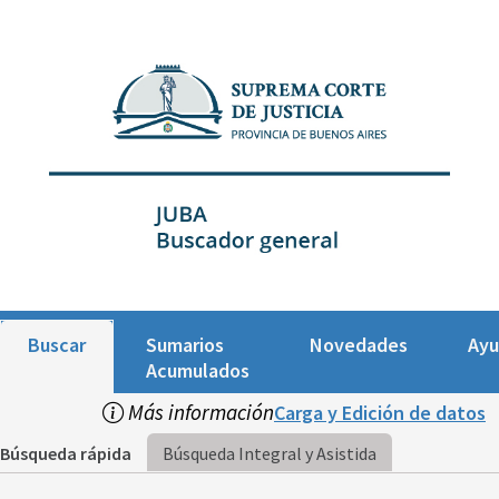
Buscar
Sumarios
Novedades
Ay
Acumulados
Más información
Carga y Edición de datos
Búsqueda rápida
Búsqueda Integral y Asistida