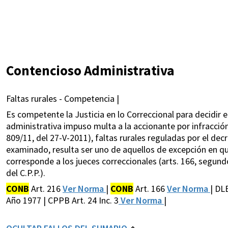
Contencioso Administrativa
Faltas rurales - Competencia |
Es competente la Justicia en lo Correccional para decidir en
administrativa impuso multa a la accionante por infracción 
809/11, del 27-V-2011), faltas rurales reguladas por el dec
examinado, resulta ser uno de aquellos de excepción en que
corresponde a los jueces correccionales (arts. 166, segund
del C.P.P.).
CONB
Art. 216
Ver Norma
|
CONB
Art. 166
Ver Norma
| DL
Año 1977 | CPPB Art. 24 Inc. 3
Ver Norma
|