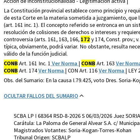
Acción de inconstitucionalidad - Legitimación activa |
La Constitución provincial establece como principio y requis
de esta Corte en la materia sometida a juzgamiento, que l
(art. 161 inc. 1). El concepto referido se entronca en un s
resolución de colisiones de derechos o intereses y requier
controversia (arts. 161, 163, 166,
172
y 174, Const. prov.; v
típica, obviamente, podrá variar. No obstante, resulta nece
válido de la función judicial.
CONB
Art. 161 Inc. 1
Ver Norma
|
CONB
Art. 163
Ver Norm
CONB
Art. 174
Ver Norma
| CON Art. 116
Ver Norma
| LEY 2
Obs. del Sumario: En la causa I.79.425, voto Dres. Soria-K
OCULTAR FALLOS DEL SUMARIO
SCBA LP I 68364 RSD-8-2026 S 06/03/2026 Juez SORIA
Carátula: La Paloma de General Alvear S.A. c/ Municipa
Magistrados Votantes: Soria-Kogan-Torres-Kohan
Tribunal Origen: SCBALP