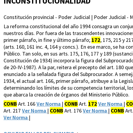
INCONSTITUCIONALIDAD
Constitución provincial - Poder Judicial | Poder Judicial - M
La reforma constitucional del año 1994 consagra un conju
nuestros días. Por fuera de las trascendentes innovaciones 
primer párrafo, in fine y último párrafo;
172
, 175, 215 y 2
(arts. 160, 161 inc. 4, 164 y concs.). En ese marco, se ha c
Público. Tan solo, en sus arts. 175, 176, 177 y 189 (sustanc
Constitución de 1934) incorpora la figura del Subprocurador
de 20-IV-1987). A la par, reitera el precepto del art. 180 
enunciado a la señalada figura del Subprocurador. A semeja
1934, el actual art. 166, primer párrafo, atribuye a la Legi
determinando los límites de su competencia territorial, los
que abarca la creación de órganos del Ministerio Público.
CONB
Art. 166
Ver Norma
|
CONB
Art.
172
Ver Norma
|
CO
Art. 217
Ver Norma
|
CONB
Art. 176
Ver Norma
|
CONB
Art
Ver Norma
|