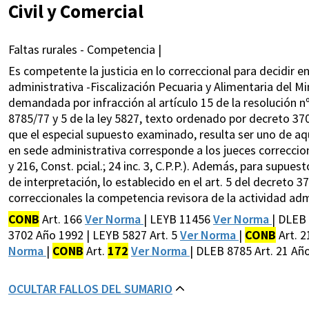
Civil y Comercial
Faltas rurales - Competencia |
Es competente la justicia en lo correccional para decidir en
administrativa -Fiscalización Pecuaria y Alimentaria del M
demandada por infracción al artículo 15 de la resolución nº
8785/77 y 5 de la ley 5827, texto ordenado por decreto 3702
que el especial supuesto examinado, resulta ser uno de aque
en sede administrativa corresponde a los jueces correcciona
y 216, Const. pcial.; 24 inc. 3, C.P.P.). Además, para supue
de interpretación, lo establecido en el art. 5 del decreto 3
correccionales la competencia revisora de la actividad admi
CONB
Art. 166
Ver Norma
| LEYB 11456
Ver Norma
| DLEB 
3702 Año 1992 | LEYB 5827 Art. 5
Ver Norma
|
CONB
Art. 
Norma
|
CONB
Art.
172
Ver Norma
| DLEB 8785 Art. 21 Año
OCULTAR FALLOS DEL SUMARIO