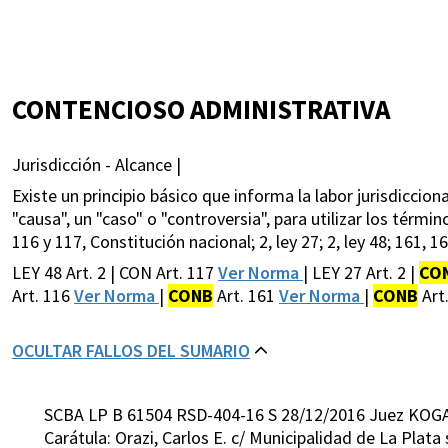
CONTENCIOSO ADMINISTRATIVA
Jurisdicción - Alcance |
Existe un principio básico que informa la labor jurisdiccion
"causa", un "caso" o "controversia", para utilizar los tér
116 y 117, Constitución nacional; 2, ley 27; 2, ley 48; 161, 1
LEY 48 Art. 2 | CON Art. 117
Ver Norma
| LEY 27 Art. 2 |
CO
Art. 116
Ver Norma
|
CONB
Art. 161
Ver Norma
|
CONB
Art
OCULTAR FALLOS DEL SUMARIO
SCBA LP B 61504 RSD-404-16 S 28/12/2016 Juez KOG
Carátula: Orazi, Carlos E. c/ Municipalidad de La Pla