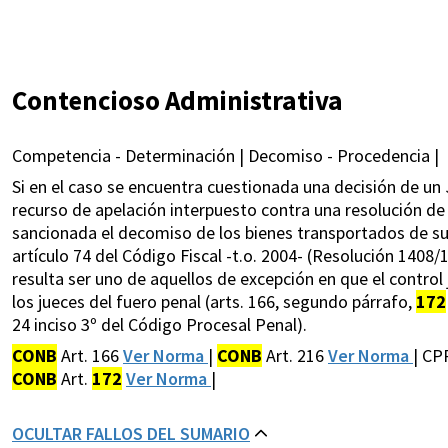
Contencioso Administrativa
Competencia - Determinación | Decomiso - Procedencia |
Si en el caso se encuentra cuestionada una decisión de un
recurso de apelación interpuesto contra una resolución de 
sancionada el decomiso de los bienes transportados de su
artículo 74 del Código Fiscal -t.o. 2004- (Resolución 1408/
resulta ser uno de aquellos de excepción en que el control
los jueces del fuero penal (arts. 166, segundo párrafo,
172
24 inciso 3º del Código Procesal Penal).
CONB
Art. 166
Ver Norma
|
CONB
Art. 216
Ver Norma
| CP
CONB
Art.
172
Ver Norma
|
OCULTAR FALLOS DEL SUMARIO