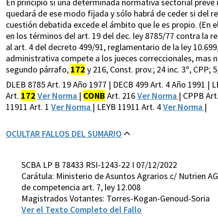
En principio si una determinada normativa sectorial prevé
quedará de ese modo fijada y sólo habrá de ceder si del re
cuestión debatida excede el ámbito que le es propio. (En e
en los términos del art. 19 del dec. ley 8785/77 contra la 
al art. 4 del decreto 499/91, reglamentario de la ley 10.699,
administrativa compete a los jueces correccionales, mas n
segundo párrafo,
172
y 216, Const. prov.; 24 inc. 3º, CPP; 5
DLEB 8785 Art. 19 Año 1977 | DECB 499 Art. 4 Año 1991 |
Art.
172
Ver Norma
|
CONB
Art. 216
Ver Norma
| CPPB Art.
11911 Art. 1
Ver Norma
| LEYB 11911 Art. 4
Ver Norma
|
OCULTAR FALLOS DEL SUMARIO
SCBA LP B 78433 RSI-1243-22 I 07/12/2022
Carátula: Ministerio de Asuntos Agrarios c/ Nutrien AG
de competencia art. 7, ley 12.008
Magistrados Votantes: Torres-Kogan-Genoud-Soria
Ver el Texto Completo del Fallo