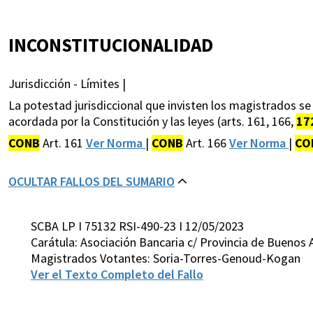
INCONSTITUCIONALIDAD
Jurisdicción - Límites |
La potestad jurisdiccional que invisten los magistrados s
acordada por la Constitución y las leyes (arts. 161, 166,
17
CONB
Art. 161
Ver Norma
|
CONB
Art. 166
Ver Norma
|
CO
OCULTAR FALLOS DEL SUMARIO
SCBA LP I 75132 RSI-490-23 I 12/05/2023
Carátula: Asociación Bancaria c/ Provincia de Buenos A
Magistrados Votantes: Soria-Torres-Genoud-Kogan
Ver el Texto Completo del Fallo