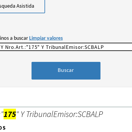
squeda Asistida
minos a buscar
Limpiar valores
:"
175
" Y TribunalEmisor:SCBALP
OS