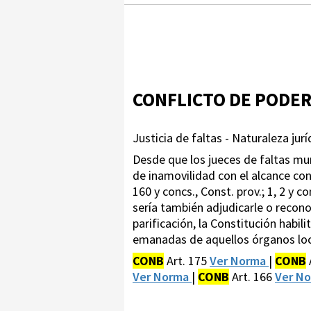
CONFLICTO DE PODE
Justicia de faltas - Naturaleza juríd
Desde que los jueces de faltas mun
de inamovilidad con el alcance con
160 y concs., Const. prov.; 1, 2 y c
sería también adjudicarle o recono
parificación, la Constitución habili
emanadas de aquellos órganos locale
CONB
Art. 175
Ver Norma
|
CONB
Ver Norma
|
CONB
Art. 166
Ver N