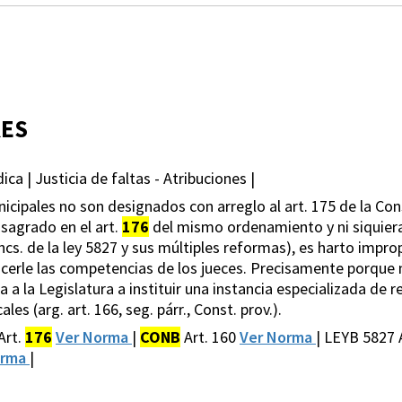
RES
ica | Justicia de faltas - Atribuciones |
icipales no son designados con arreglo al art. 175 de la Con
sagrado en el art.
176
del mismo ordenamiento y ni siquiera 
oncs. de la ley 5827 y sus múltiples reformas), es harto improp
cerle las competencias de los jueces. Precisamente porque n
ta a la Legislatura a instituir una instancia especializada de r
s (arg. art. 166, seg. párr., Const. prov.).
Art.
176
Ver Norma
|
CONB
Art. 160
Ver Norma
| LEYB 5827 
orma
|