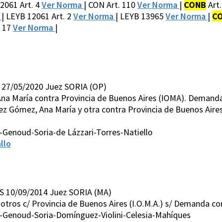
12061 Art. 4
Ver Norma
| CON Art. 110
Ver Norma
|
CONB
Art
a
| LEYB 12061 Art. 2
Ver Norma
| LEYB 13965
Ver Norma
|
C
. 17
Ver Norma
|
 27/05/2020 Juez SORIA (OP)
na María contra Provincia de Buenos Aires (IOMA). Demanda
z Gómez, Ana María y otra contra Provincia de Buenos Air
Genoud-Soria-de Lázzari-Torres-Natiello
llo
S 10/09/2014 Juez SORIA (MA)
y otros c/ Provincia de Buenos Aires (I.O.M.A.) s/ Demanda c
-Genoud-Soria-Domínguez-Violini-Celesia-Mahíques