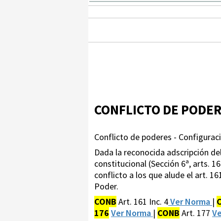
CONFLICTO DE PODE
Conflicto de poderes - Configuració
Dada la reconocida adscripción de
constitucional (Sección 6ª, arts. 16
conflicto a los que alude el art. 
Poder.
CONB
Art. 161 Inc. 4
Ver Norma
|
176
Ver Norma
|
CONB
Art. 177
V