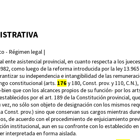
ISTRATIVA
ico - Régimen legal |
al ente asistencial provincial, en cuanto respecta a los juece
y 6982, como luego de la reforma introducida por la ley 13.965
rantizar su independencia e intangibilidad de las remunerac
ngo constitucional (arts.
176
y 180, Const. prov. y 110, C.N.)
-bien que con los alcances propios de su función- por los arts.
stablecidos por el art. 189 de la Constitución provincial, qu
su vez, no sólo son objeto de designación con los mismos req
e la Const. prov.) sino que conservan sus cargos mientras du
s, de acuerdo con el procedimiento de enjuiciamiento previs
ción institucional, aun en su confronte con lo establecido en e
ser interpretada en forma aislada.