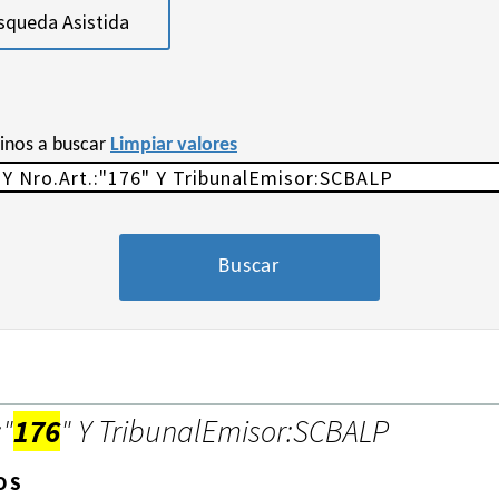
squeda Asistida
minos a buscar
Limpiar valores
:"
176
" Y TribunalEmisor:SCBALP
OS