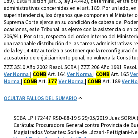
189). Esta filiación (art. 3, ley 14.442), determina, entre o
administrativas concernidas en el art. 189. Por un lado, e
superintendencia, los órganos que componen el Ministerio
Suprema Corte ejerce en su condición de cabeza del Poder Ju
ocasiones, este Tribunal las ejerce con la asistencia o en 
206/91). Por otro, respecto del orden interno del Ministeri
una razonable distribución de las tareas administrativas r
de la ley 14.442 autoriza a sostener que la reconfiguración 
acusatorio de enjuiciamiento penal, no vulnera la Constitu
ZZZ 3510 Año 2002 Resol. SCBA | ZZZ 206 Año 1991 Resol.
Ver Norma
|
CONB
Art. 164
Ver Norma
|
CONB
Art. 165
Ve
Norma
|
CONB
Art.
177
Ver Norma
|
CONB
Art. 189
Ver N
OCULTAR FALLOS DEL SUMARIO
SCBA LP I 72447 RSD-88-19 S 29/05/2019 Juez SORIA 
Carátula: Procuradora General contra Provincia de Bue
Magistrados Votantes: Soria-de Lázzari-Pettigiani-N