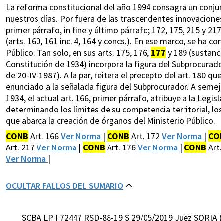
La reforma constitucional del año 1994 consagra un conju
nuestros días. Por fuera de las trascendentes innovaciones 
primer párrafo, in fine y último párrafo; 172, 175, 215 y 
(arts. 160, 161 inc. 4, 164 y concs.). En ese marco, se ha c
Público. Tan solo, en sus arts. 175, 176,
177
y 189 (sustanci
Constitución de 1934) incorpora la figura del Subprocurador
de 20-IV-1987). A la par, reitera el precepto del art. 180 
enunciado a la señalada figura del Subprocurador. A semeja
1934, el actual art. 166, primer párrafo, atribuye a la Legi
determinando los límites de su competencia territorial, los
que abarca la creación de órganos del Ministerio Público.
CONB
Art. 166
Ver Norma
|
CONB
Art. 172
Ver Norma
|
CO
Art. 217
Ver Norma
|
CONB
Art. 176
Ver Norma
|
CONB
Art
Ver Norma
|
OCULTAR FALLOS DEL SUMARIO
SCBA LP I 72447 RSD-88-19 S 29/05/2019 Juez SORIA 