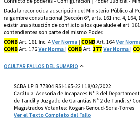
Conflicto de poderes - Configuración | Poder Judicial - Mini
Dada la reconocida adscripción del Ministerio Público al 
raigambre constitucional (Sección 6ª, arts. 161 inc. 4, 164, 
existir una situación de conflicto a los que alude el art. 1
contendientes son parte del mismo Poder.
CONB
Art. 161 Inc. 4
Ver Norma
|
CONB
Art. 164
Ver Norm
CONB
Art. 176
Ver Norma
|
CONB
Art.
177
Ver Norma
|
CO
OCULTAR FALLOS DEL SUMARIO
SCBA LP B 77804 RSI-165-22 I 18/02/2022
Carátula: Asesoría de Incapaces N° 3 del Departamento
de Tandil y Juzgado de Garantías N° 2 de Tandil s/ Conf
Magistrados Votantes: Kogan-Genoud-Soria-Torres
Ver el Texto Completo del Fallo