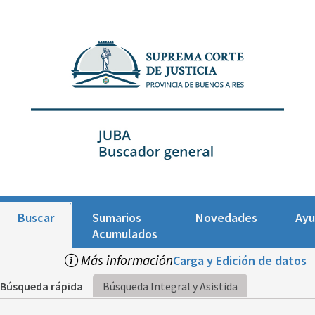
Buscar
Sumarios
Novedades
Ay
Acumulados
Más información
Carga y Edición de datos
Búsqueda rápida
Búsqueda Integral y Asistida