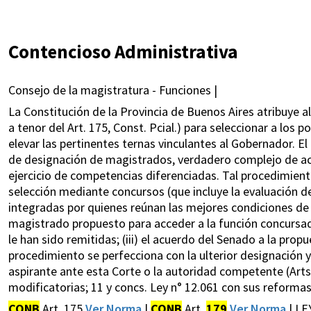
Contencioso Administrativa
Consejo de la magistratura - Funciones |
La Constitución de la Provincia de Buenos Aires atribuye a
a tenor del Art. 175, Const. Pcial.) para seleccionar a los 
elevar las pertinentes ternas vinculantes al Gobernador. 
de designación de magistrados, verdadero complejo de act
ejercicio de competencias diferenciadas. Tal procedimiento,
selección mediante concursos (que incluye la evaluación de
integradas por quienes reúnan las mejores condiciones de id
magistrado propuesto para acceder a la función concursad
le han sido remitidas; (iii) el acuerdo del Senado a la prop
procedimiento se perfecciona con la ulterior designación 
aspirante ante esta Corte o la autoridad competente (Art
modificatorias; 11 y concs. Ley n° 12.061 con sus reformas
CONB
Art. 175
Ver Norma
|
CONB
Art.
179
Ver Norma
| LE