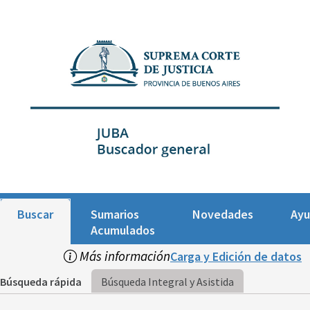
Buscar
Sumarios
Novedades
Ay
Acumulados
Más información
Carga y Edición de datos
Búsqueda rápida
Búsqueda Integral y Asistida