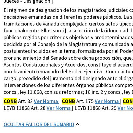
Jueces - Designación |
El régimen de designación de los magistrados judiciales c
decisiones emanadas de diferentes poderes públicos. La s
tramitaciones de variada complejidad ciertos actos típicos
funcionalmente. Ellos son: i] la selección de la idoneidad 
públicos regidos por criterios objetivos y predeterminados
decidida por el Consejo de la Magistratura y comunicada al 
postulantes incluidos en la terna, formalizada por el Poder 
pronunciamiento del Senado sobre dicha proposición, que, 
Asuntos Constitucionales y Acuerdos, constituye el acuerdo,
nombramiento emanado del Poder Ejecutivo. Como actuac
cargo, precedido del juramento del designado ante el órga
intervenciones de los diferentes órganos públicos compete
concs., ley 11.868, con sus reformas; 18 inc. 2 y concs., ley
CONB
Art. 82
Ver Norma
|
CONB
Art. 175
Ver Norma
|
CON
LEYB 11868 Art. 28
Ver Norma
| LEYB 11868 Art. 29
Ver N
OCULTAR FALLOS DEL SUMARIO