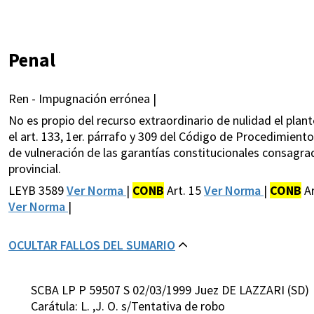
Penal
Ren - Impugnación errónea |
No es propio del recurso extraordinario de nulidad el pla
el art. 133, 1er. párrafo y 309 del Código de Procedimient
de vulneración de las garantías constitucionales consagrad
provincial.
LEYB 3589
Ver Norma
|
CONB
Art. 15
Ver Norma
|
CONB
Ar
Ver Norma
|
OCULTAR FALLOS DEL SUMARIO
SCBA LP P 59507 S 02/03/1999 Juez DE LAZZARI (SD)
Carátula: L. ,J. O. s/Tentativa de robo