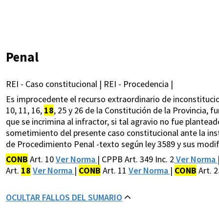
Penal
REI - Caso constitucional | REI - Procedencia |
Es improcedente el recurso extraordinario de inconstitucio
10, 11, 16,
18
, 25 y 26 de la Constitución de la Provincia, f
que se incrimina al infractor, si tal agravio no fue plante
sometimiento del presente caso constitucional ante la insta
de Procedimiento Penal -texto según ley 3589 y sus modif.
CONB
Art. 10
Ver Norma
| CPPB Art. 349 Inc. 2
Ver Norma
Art.
18
Ver Norma
|
CONB
Art. 11
Ver Norma
|
CONB
Art. 
OCULTAR FALLOS DEL SUMARIO