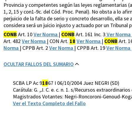
Provincia y competentes según las leyes reglamentarias (a
1, 2, 15 y con1-9c. del Cód. Proc. Penal). No obsta a lo af
perjuicio de la falta de serio y concreto desarrollo, ella se
considera será un juicio injusto y actuado por un Tribunal p
CONB
Art. 10
Ver Norma
|
CONB
Art. 161 Inc. 3
Ver Norma
Art. 482
Ver Norma
| CON Art.
18
Ver Norma
|
CONB
Art. 1
Norma
| CPPB Art. 2
Ver Norma
| CPPB Art. 19
Ver Norma
OCULTAR FALLOS DEL SUMARIO
SCBA LP Ac 9
18
67 I 06/10/2004 Juez NEGRI (SD)
Carátula: G. ,J. C. e. c. n. 1. s/Recursos extraordinario
Magistrados Votantes: Negri-Roncoroni-Genoud-Koga
Ver el Texto Completo del Fallo