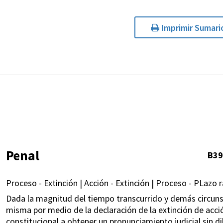
Imprimir Sumari
Penal
B39
Proceso - Extinción | Acción - Extinción | Proceso - PLazo 
Dada la magnitud del tiempo transcurrido y demás circuns
misma por medio de la declaración de la extinción de acci
constitucional a obtener un pronunciamiento judicial sin di