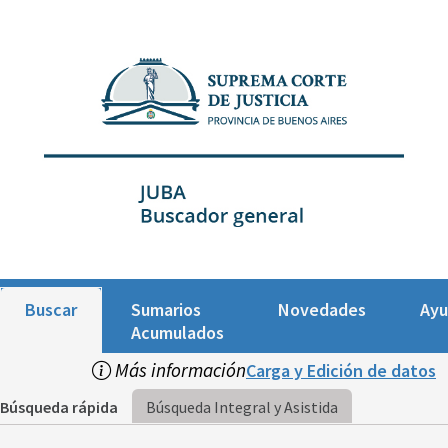
Buscar
Sumarios
Novedades
Ay
Acumulados
Más información
Carga y Edición de datos
Búsqueda rápida
Búsqueda Integral y Asistida