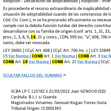
Adopción - Declaración de adoptabilidad | Adopción - Inter
Es procedente el recurso extraordinario de inaplicabilidad 
situación de adoptabilidad cuando de las constancias de l
Cód. Civ. Com.), ni se ha procurado eficazmente su necesa
cumple con la debida función tutelar del derecho constituci
desarrollarse con su familia de origen (conf. arts. 1, 31, 33, 
prov.; 1, 3, 8, 9,
18
, 21 y concs., CDN; 595 inc. "a", 608, 706 i
tanto, debe ser revocada.
LEY 26061 | CCyC Art. 608 | CCyC Art. 706 Inc. c | LEY 23849
15
Ver Norma
|
CONB
Art. 1
Ver Norma
|
CONB
Art. 3
Ver 
CONB
Art.
18
Ver Norma
|
CONB
Art. 21
Ver Norma
| CCyC 
OCULTAR FALLOS DEL SUMARIO
SCBA LP C 123782 S 21/03/2022 Juez GENOUD (SD)
Carátula: B.L.I. s/ Guarda
Magistrados Votantes: Genoud-Kogan-Torres-Soria
Tribunal Origen: CC0001MO