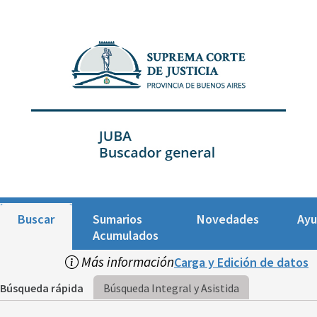
Buscar
Sumarios
Novedades
Ay
Acumulados
Más información
Carga y Edición de datos
Búsqueda rápida
Búsqueda Integral y Asistida