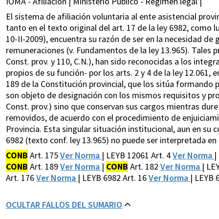
IOMA - Afiliación | Ministerio Público - Régimen legal |
El sistema de afiliación voluntaria al ente asistencial provi
tanto en el texto original del art. 17 de la ley 6982, como 
10-II-2009), encuentra su razón de ser en la necesidad de g
remuneraciones (v. Fundamentos de la ley 13.965). Tales pr
Const. prov. y 110, C.N.), han sido reconocidas a los integr
propios de su función- por los arts. 2 y 4 de la ley 12.061,
189 de la Constitución provincial, que los sitúa formando pa
son objeto de designación con los mismos requisitos y proc
Const. prov.) sino que conservan sus cargos mientras dur
removidos, de acuerdo con el procedimiento de enjuiciamien
Provincia. Esta singular situación institucional, aun en su c
6982 (texto conf. ley 13.965) no puede ser interpretada en
CONB
Art. 175
Ver Norma
| LEYB 12061 Art. 4
Ver Norma
|
CONB
Art. 189
Ver Norma
|
CONB
Art. 182
Ver Norma
| LE
Art. 176
Ver Norma
| LEYB 6982 Art. 16
Ver Norma
| LEYB 
OCULTAR FALLOS DEL SUMARIO