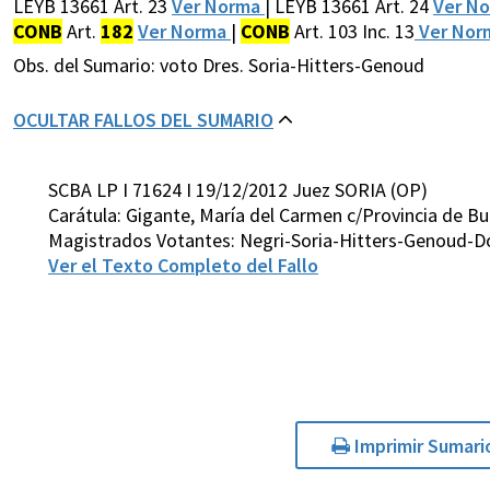
LEYB 13661 Art. 23
Ver Norma
| LEYB 13661 Art. 24
Ver N
CONB
Art.
182
Ver Norma
|
CONB
Art. 103 Inc. 13
Ver No
Obs. del Sumario: voto Dres. Soria-Hitters-Genoud
OCULTAR FALLOS DEL SUMARIO
SCBA LP I 71624 I 19/12/2012 Juez SORIA (OP)
Carátula: Gigante, María del Carmen c/Provincia de Bu
Magistrados Votantes: Negri-Soria-Hitters-Genoud-D
Ver el Texto Completo del Fallo
Imprimir Sumari