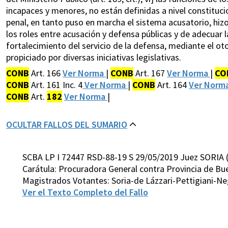
incapaces y menores, no están definidas a nivel constituciona
penal, en tanto puso en marcha el sistema acusatorio, hizo
los roles entre acusación y defensa públicas y de adecuar la
fortalecimiento del servicio de la defensa, mediante el o
propiciado por diversas iniciativas legislativas.
CONB
Art. 166
Ver Norma
|
CONB
Art. 167
Ver Norma
|
CO
CONB
Art. 161 Inc. 4
Ver Norma
|
CONB
Art. 164
Ver Norm
CONB
Art.
182
Ver Norma
|
OCULTAR FALLOS DEL SUMARIO
SCBA LP I 72447 RSD-88-19 S 29/05/2019 Juez SORIA 
Carátula: Procuradora General contra Provincia de Bue
Magistrados Votantes: Soria-de Lázzari-Pettigiani-N
Ver el Texto Completo del Fallo