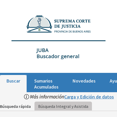
Buscar
Sumarios
Novedades
Ay
Acumulados
Más información
Carga y Edición de datos
Búsqueda rápida
Búsqueda Integral y Asistida