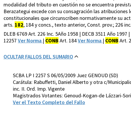
modalidad del tributo en cuestión no se encuentra prevista
Berazategui excede con su consagración las atribuciones l
constitucionales que circunscriben normativamente su activ
arts.
182
, 184 y concs., texto anterior, Const. prov.; 226 inc.
DLEB 6769 Art. 226 Inc. 5Año 1958 | DECB 3511 Año 1997 
12257
Ver Norma
|
CONB
Art. 184
Ver Norma
|
CONB
Art. 
OCULTAR FALLOS DEL SUMARIO
SCBA LP I 2257 S 06/05/2009 Juez GENOUD (SD)
Carátula: Rabuffetti, Daniel Alberto y otra c/Municipal
inc. II. Ord. Imp. Vigente
Magistrados Votantes: Genoud-Kogan-de Lázzari-Sor
Ver el Texto Completo del Fallo