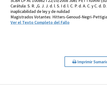
SCBA LP Ac 100862 I 22/10/2008 Juez PETTIGIANI (SD
Carátula: S. R. ,G. J. J. d. l. S. I d. l. C. P. d. A. C. y C. 
inaplicabilidad de ley y de nulidad
Magistrados Votantes: Hitters-Genoud-Negri-Pettigia
Ver el Texto Completo del Fallo
Imprimir Sumari