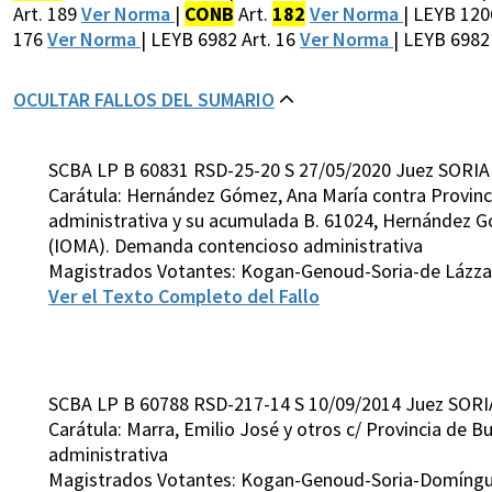
Art. 189
Ver Norma
|
CONB
Art.
182
Ver Norma
| LEYB 120
176
Ver Norma
| LEYB 6982 Art. 16
Ver Norma
| LEYB 6982
OCULTAR FALLOS DEL SUMARIO
SCBA LP B 60831 RSD-25-20 S 27/05/2020 Juez SORIA
Carátula: Hernández Gómez, Ana María contra Provin
administrativa y su acumulada B. 61024, Hernández Gó
(IOMA). Demanda contencioso administrativa
Magistrados Votantes: Kogan-Genoud-Soria-de Lázzar
Ver el Texto Completo del Fallo
SCBA LP B 60788 RSD-217-14 S 10/09/2014 Juez SORI
Carátula: Marra, Emilio José y otros c/ Provincia de 
administrativa
Magistrados Votantes: Kogan-Genoud-Soria-Domíngue