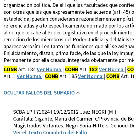
organización política. De allí que las facultades que confi
son otras que las que expresamente les acuerda (art. 45) 
establecida, puedan considerarse razonablemente implícitas
referenciadas y a lo específicamente normado por los art
al rol que le cabe al Poder Legislativo en el procedimiento
remoción de los miembros del Poder Judicial y del Minister
aparece verosímil en tanto las funciones que allí se asig
Enjuiciamiento, distan, prima facie, de las que la ley imp
Permanente por ella creada, integrada obviamente por m
CONB
Art. 184
Ver Norma
|
CONB
Art.
182
Ver Norma
|
CO
Art. 1
Ver Norma
|
CONB
Art. 185
Ver Norma
|
CONB
Art. 
OCULTAR FALLOS DEL SUMARIO
SCBA LP I 71624 I 19/12/2012 Juez NEGRI (MI)
Carátula: Gigante, María del Carmen c/Provincia de Bu
Magistrados Votantes: Negri-Soria-Hitters-Genoud-D
Ver el Texto Completo del Fallo