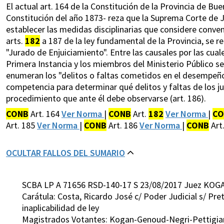
El actual art. 164 de la Constitución de la Provincia de Buen
Constitución del año 1873- reza que la Suprema Corte de Ju
establecer las medidas disciplinarias que considere convenie
arts.
182
a 187 de la ley fundamental de la Provincia, se r
"Jurado de Enjuiciamiento". Entre las causales por las cua
Primera Instancia y los miembros del Ministerio Público s
enumeran los "delitos o faltas cometidos en el desempeño 
competencia para determinar qué delitos y faltas de los ju
procedimiento que ante él debe observarse (art. 186).
CONB
Art. 164
Ver Norma
|
CONB
Art.
182
Ver Norma
|
CO
Art. 185
Ver Norma
|
CONB
Art. 186
Ver Norma
|
CONB
Art
OCULTAR FALLOS DEL SUMARIO
SCBA LP A 71656 RSD-140-17 S 23/08/2017 Juez KOG
Carátula: Costa, Ricardo José c/ Poder Judicial s/ Pre
inaplicabilidad de ley
Magistrados Votantes: Kogan-Genoud-Negri-Pettigia