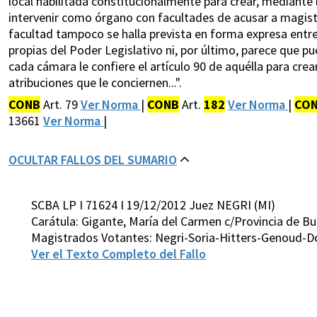
local habilitada constitucionalmente para crear, mediante 
intervenir como órgano con facultades de acusar a magis
facultad tampoco se halla prevista en forma expresa entre
propias del Poder Legislativo ni, por último, parece que
cada cámara le confiere el artículo 90 de aquélla para cre
atribuciones que le conciernen...".
CONB
Art. 79
Ver Norma
|
CONB
Art.
182
Ver Norma
|
CO
13661
Ver Norma
|
OCULTAR FALLOS DEL SUMARIO
SCBA LP I 71624 I 19/12/2012 Juez NEGRI (MI)
Carátula: Gigante, María del Carmen c/Provincia de Bu
Magistrados Votantes: Negri-Soria-Hitters-Genoud-D
Ver el Texto Completo del Fallo