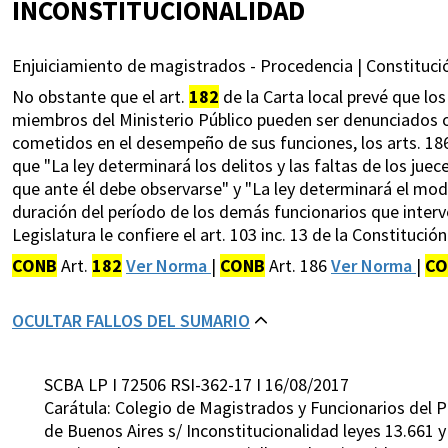
INCONSTITUCIONALIDAD
Enjuiciamiento de magistrados - Procedencia | Constitución
No obstante que el art.
182
de la Carta local prevé que los
miembros del Ministerio Público pueden ser denunciados o 
cometidos en el desempeño de sus funciones, los arts. 18
que "La ley determinará los delitos y las faltas de los jue
que ante él debe observarse" y "La ley determinará el m
duración del período de los demás funcionarios que interve
Legislatura le confiere el art. 103 inc. 13 de la Constitución
CONB
Art.
182
Ver Norma
|
CONB
Art. 186
Ver Norma
|
CO
OCULTAR FALLOS DEL SUMARIO
SCBA LP I 72506 RSI-362-17 I 16/08/2017
Carátula: Colegio de Magistrados y Funcionarios del Po
de Buenos Aires s/ Inconstitucionalidad leyes 13.661 y