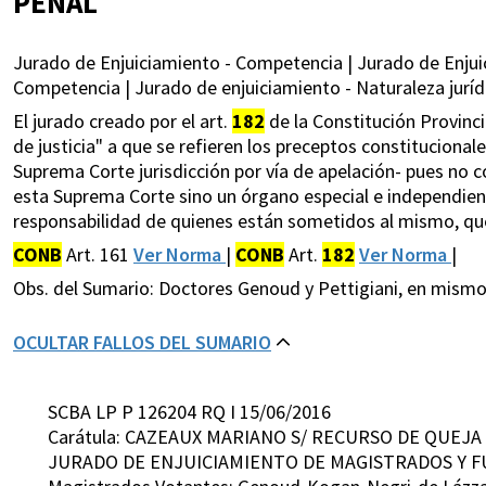
PENAL
Jurado de Enjuiciamiento - Competencia | Jurado de Enjuic
Competencia | Jurado de enjuiciamiento - Naturaleza jurídi
El jurado creado por el art.
182
de la Constitución Provinci
de justicia" a que se refieren los preceptos constitucionales
Suprema Corte jurisdicción por vía de apelación- pues no co
esta Suprema Corte sino un órgano especial e independiente
responsabilidad de quienes están sometidos al mismo, que 
CONB
Art. 161
Ver Norma
|
CONB
Art.
182
Ver Norma
|
Obs. del Sumario: Doctores Genoud y Pettigiani, en mismo
OCULTAR FALLOS DEL SUMARIO
SCBA LP P 126204 RQ I 15/06/2016
Carátula: CAZEAUX MARIANO S/ RECURSO DE QUEJA 
JURADO DE ENJUICIAMIENTO DE MAGISTRADOS Y FUN