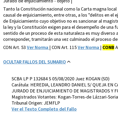
Jurado de enjuiciamiento - objeto |
Tanto la Constitución nacional como la Carta magna local (
causal de enjuiciamiento, entre otras, a los "delitos en el
de Enjuiciamiento cuyo objetivo no es sancionar al magistr
la ley y la Constitución exigen para el desempeño de una f
sentido de un proceso de esta naturaleza es muy diverso al 
corresponder, tramitarán una vez culminado el proceso des
CON Art. 53
Ver Norma
| CON Art. 115
Ver Norma
|
CONB
A
OCULTAR FALLOS DEL SUMARIO
SCBA LP P 132684 S 05/08/2020 Juez KOGAN (SD)
Carátula: HEREDIA, LEANDRO DANIEL S/ QUEJA EN 
JURADO DE ENJUICIAMIENTO DE MAGISTRADOS Y FU
Magistrados Votantes: Kogan-Torres-de Lázzari-Soria
Tribunal Origen: JEMFLP
Ver el Texto Completo del Fallo