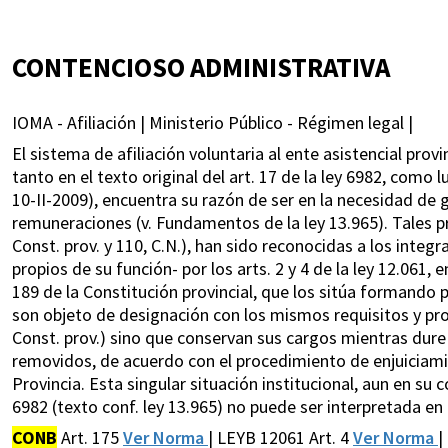
CONTENCIOSO ADMINISTRATIVA
IOMA - Afiliación | Ministerio Público - Régimen legal |
El sistema de afiliación voluntaria al ente asistencial provi
tanto en el texto original del art. 17 de la ley 6982, como 
10-II-2009), encuentra su razón de ser en la necesidad de g
remuneraciones (v. Fundamentos de la ley 13.965). Tales pr
Const. prov. y 110, C.N.), han sido reconocidas a los integr
propios de su función- por los arts. 2 y 4 de la ley 12.061,
189 de la Constitución provincial, que los sitúa formando pa
son objeto de designación con los mismos requisitos y proc
Const. prov.) sino que conservan sus cargos mientras dur
removidos, de acuerdo con el procedimiento de enjuiciamie
Provincia. Esta singular situación institucional, aun en su c
6982 (texto conf. ley 13.965) no puede ser interpretada en
CONB
Art. 175
Ver Norma
| LEYB 12061 Art. 4
Ver Norma
|