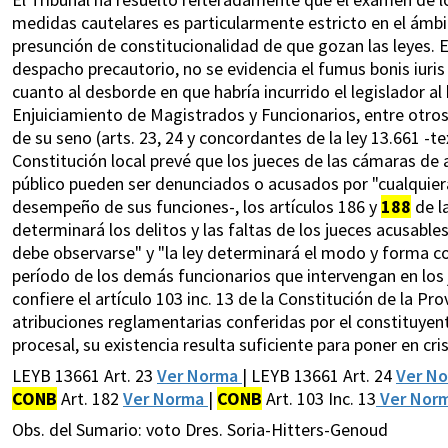
medidas cautelares es particularmente estricto en el ámbit
presunción de constitucionalidad de que gozan las leyes. E
despacho precautorio, no se evidencia el fumus bonis iuri
cuanto al desborde en que habría incurrido el legislador al
Enjuiciamiento de Magistrados y Funcionarios, entre otro
de su seno (arts. 23, 24 y concordantes de la ley 13.661 -te
Constitución local prevé que los jueces de las cámaras de 
público pueden ser denunciados o acusados por "cualquiera
desempeño de sus funciones-, los artículos 186 y
188
de l
determinará los delitos y las faltas de los jueces acusabl
debe observarse" y "la ley determinará el modo y forma 
período de los demás funcionarios que intervengan en los ju
confiere el artículo 103 inc. 13 de la Constitución de la Pr
atribuciones reglamentarias conferidas por el constituyente
procesal, su existencia resulta suficiente para poner en cr
LEYB 13661 Art. 23
Ver Norma
| LEYB 13661 Art. 24
Ver N
CONB
Art. 182
Ver Norma
|
CONB
Art. 103 Inc. 13
Ver Nor
Obs. del Sumario: voto Dres. Soria-Hitters-Genoud