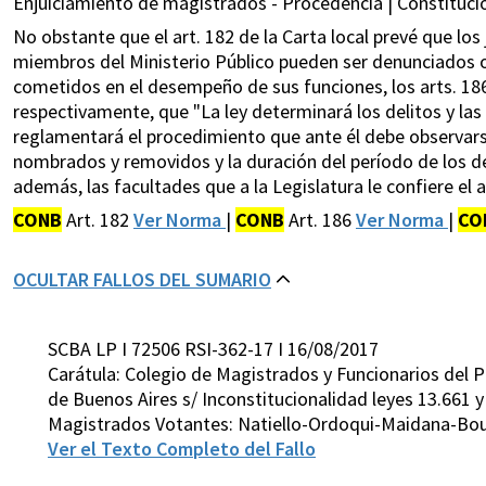
Enjuiciamiento de magistrados - Procedencia | Constitución
No obstante que el art. 182 de la Carta local prevé que los
miembros del Ministerio Público pueden ser denunciados o 
cometidos en el desempeño de sus funciones, los arts. 18
respectivamente, que "La ley determinará los delitos y las 
reglamentará el procedimiento que ante él debe observar
nombrados y removidos y la duración del período de los de
además, las facultades que a la Legislatura le confiere el ar
CONB
Art. 182
Ver Norma
|
CONB
Art. 186
Ver Norma
|
CO
OCULTAR FALLOS DEL SUMARIO
SCBA LP I 72506 RSI-362-17 I 16/08/2017
Carátula: Colegio de Magistrados y Funcionarios del Po
de Buenos Aires s/ Inconstitucionalidad leyes 13.661 y
Magistrados Votantes: Natiello-Ordoqui-Maidana-Bo
Ver el Texto Completo del Fallo