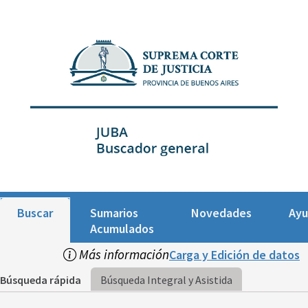
Buscar
Sumarios
Novedades
Ay
Acumulados
Más información
Carga y Edición de datos
Búsqueda rápida
Búsqueda Integral y Asistida