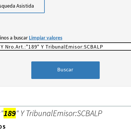
squeda Asistida
minos a buscar
Limpiar valores
:"
189
" Y TribunalEmisor:SCBALP
OS