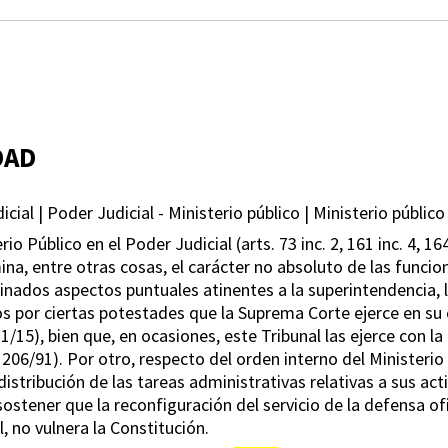
DAD
cial | Poder Judicial - Ministerio público | Ministerio público
o Público en el Poder Judicial (arts. 73 inc. 2, 161 inc. 4, 16
ermina, entre otras cosas, el carácter no absoluto de las func
minados aspectos puntuales atinentes a la superintendencia
os por ciertas potestades que la Suprema Corte ejerce en su
y 1/15), bien que, en ocasiones, este Tribunal las ejerce con l
206/91). Por otro, respecto del orden interno del Ministerio P
istribución de las tareas administrativas relativas a sus act
sostener que la reconfiguración del servicio de la defensa ofi
, no vulnera la Constitución.