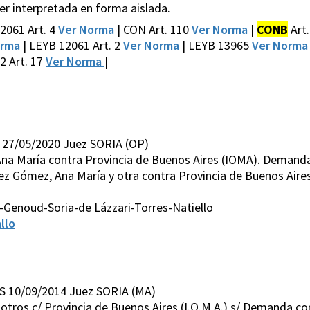
ser interpretada en forma aislada.
12061 Art. 4
Ver Norma
| CON Art. 110
Ver Norma
|
CONB
Art
orma
| LEYB 12061 Art. 2
Ver Norma
| LEYB 13965
Ver Norm
2 Art. 17
Ver Norma
|
 27/05/2020 Juez SORIA (OP)
na María contra Provincia de Buenos Aires (IOMA). Demanda
z Gómez, Ana María y otra contra Provincia de Buenos Air
Genoud-Soria-de Lázzari-Torres-Natiello
llo
S 10/09/2014 Juez SORIA (MA)
y otros c/ Provincia de Buenos Aires (I.O.M.A.) s/ Demanda c