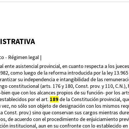
ISTRATIVA
ico - Régimen legal |
al ente asistencial provincial, en cuanto respecta a los juece
y 6982, como luego de la reforma introducida por la ley 13.965
rantizar su independencia e intangibilidad de las remunerac
ngo constitucional (arts. 176 y 180, Const. prov. y 110, C.N.),
-bien que con los alcances propios de su función- por los arts.
stablecidos por el art.
189
de la Constitución provincial, q
su vez, no sólo son objeto de designación con los mismos req
e la Const. prov.) sino que conservan sus cargos mientras du
s, de acuerdo con el procedimiento de enjuiciamiento previs
ción institucional, aun en su confronte con lo establecido en e