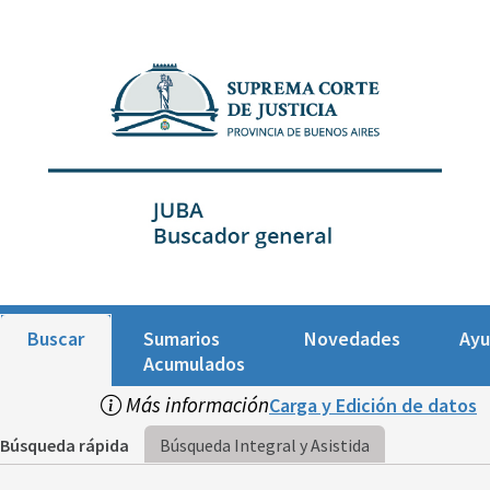
Buscar
Sumarios
Novedades
Ay
Acumulados
Más información
Carga y Edición de datos
Búsqueda rápida
Búsqueda Integral y Asistida