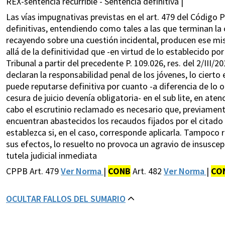
REX-sentencia recurrible - Sentencia definitiva |
Las vías impugnativas previstas en el art. 479 del Código 
definitivas, entendiendo como tales a las que terminan la 
recayendo sobre una cuestión incidental, producen ese mis
allá de la definitividad que -en virtud de lo establecido por 
Tribunal a partir del precedente P. 109.026, res. del 2/III
declaran la responsabilidad penal de los jóvenes, lo cierto 
puede reputarse definitiva por cuanto -a diferencia de lo o
cesura de juicio devenía obligatoria- en el sub lite, en aten
cabo el escrutinio reclamado es necesario que, previamente
encuentran abastecidos los recaudos fijados por el citado a
establezca si, en el caso, corresponde aplicarla. Tampoco 
sus efectos, lo resuelto no provoca un agravio de insuscept
tutela judicial inmediata
CPPB Art. 479
Ver Norma
|
CONB
Art. 482
Ver Norma
|
CO
OCULTAR FALLOS DEL SUMARIO