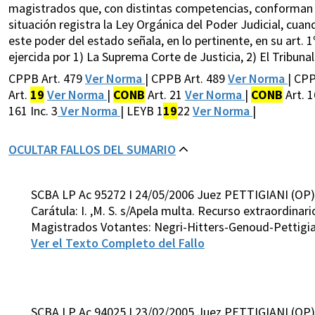
magistrados que, con distintas competencias, conforman l
situación registra la Ley Orgánica del Poder Judicial, cuand
este poder del estado señala, en lo pertinente, en su art. 1
ejercida por 1) La Suprema Corte de Justicia, 2) El Tribunal
CPPB Art. 479
Ver Norma
| CPPB Art. 489
Ver Norma
| CP
Art.
19
Ver Norma
|
CONB
Art. 21
Ver Norma
|
CONB
Art. 1
161 Inc. 3
Ver Norma
| LEYB 1
19
22
Ver Norma
|
OCULTAR FALLOS DEL SUMARIO
SCBA LP Ac 95272 I 24/05/2006 Juez PETTIGIANI (OP)
Carátula: I. ,M. S. s/Apela multa. Recurso extraordinar
Magistrados Votantes: Negri-Hitters-Genoud-Pettigia
Ver el Texto Completo del Fallo
SCBA LP Ac 94025 I 23/02/2005 Juez PETTIGIANI (OP)