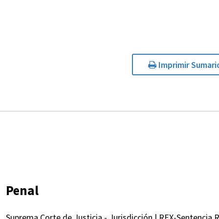
Imprimir Sumari
Penal
Suprema Corte de Justicia - Jurisdicción | REX-Sentencia Re