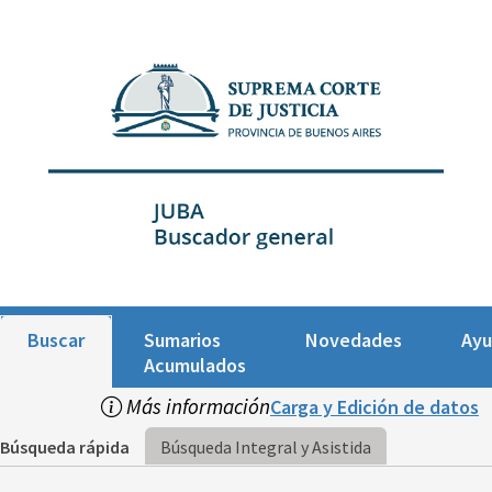
Buscar
Sumarios
Novedades
Ay
Acumulados
Más información
Carga y Edición de datos
Búsqueda rápida
Búsqueda Integral y Asistida