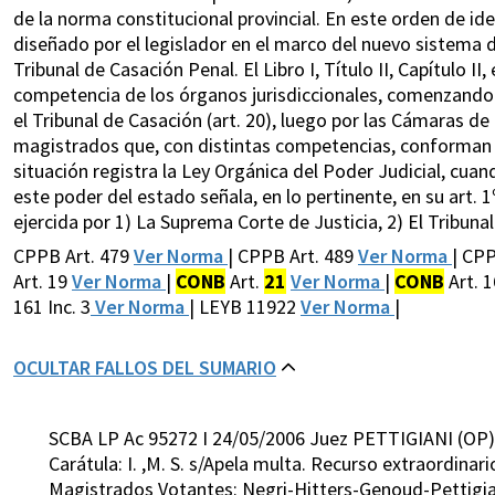
de la norma constitucional provincial. En este orden de i
diseñado por el legislador en el marco del nuevo sistema de 
Tribunal de Casación Penal. El Libro I, Título II, Capítulo II,
competencia de los órganos jurisdiccionales, comenzando 
el Tribunal de Casación (art. 20), luego por las Cámaras de
magistrados que, con distintas competencias, conforman l
situación registra la Ley Orgánica del Poder Judicial, cuand
este poder del estado señala, en lo pertinente, en su art. 1
ejercida por 1) La Suprema Corte de Justicia, 2) El Tribunal
CPPB Art. 479
Ver Norma
| CPPB Art. 489
Ver Norma
| CP
Art. 19
Ver Norma
|
CONB
Art.
21
Ver Norma
|
CONB
Art. 1
161 Inc. 3
Ver Norma
| LEYB 11922
Ver Norma
|
OCULTAR FALLOS DEL SUMARIO
SCBA LP Ac 95272 I 24/05/2006 Juez PETTIGIANI (OP)
Carátula: I. ,M. S. s/Apela multa. Recurso extraordinar
Magistrados Votantes: Negri-Hitters-Genoud-Pettigia