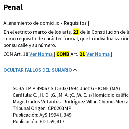
Penal
Allanamiento de domicilio - Requisitos |
En el estricto marco de los arts.
21
de la Constitución de l
como requisito de carácter formal, que la individualizació
por su calle y su número.
CON Art. 18
Ver Norma
|
CONB
Art.
21
Ver Norma
|
OCULTAR FALLOS DEL SUMARIO
SCBA LP P 49067 S 15/03/1994 Juez GHIONE (MA)
Carátula: C. ,H. D. ;G. ,M. A. ;C. ,W. E. s/Homicidio cali
Magistrados Votantes: Rodríguez Villar-Ghione-Merc
Tribunal Origen: CP0203MP
Publicación: AyS 1994 I, 349
Publicación: ED 159, 417