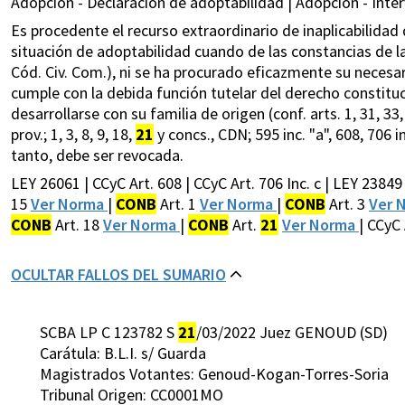
Adopción - Declaración de adoptabilidad | Adopción - Inter
Es procedente el recurso extraordinario de inaplicabilidad 
situación de adoptabilidad cuando de las constancias de l
Cód. Civ. Com.), ni se ha procurado eficazmente su necesa
cumple con la debida función tutelar del derecho constituci
desarrollarse con su familia de origen (conf. arts. 1, 31, 33, 
prov.; 1, 3, 8, 9, 18,
21
y concs., CDN; 595 inc. "a", 608, 706 in
tanto, debe ser revocada.
LEY 26061 | CCyC Art. 608 | CCyC Art. 706 Inc. c | LEY 23849
15
Ver Norma
|
CONB
Art. 1
Ver Norma
|
CONB
Art. 3
Ver 
CONB
Art. 18
Ver Norma
|
CONB
Art.
21
Ver Norma
| CCyC 
OCULTAR FALLOS DEL SUMARIO
SCBA LP C 123782 S
21
/03/2022 Juez GENOUD (SD)
Carátula: B.L.I. s/ Guarda
Magistrados Votantes: Genoud-Kogan-Torres-Soria
Tribunal Origen: CC0001MO