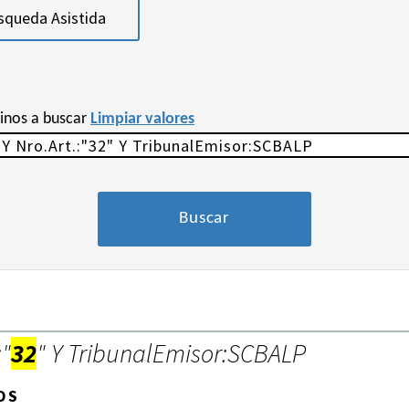
squeda Asistida
minos a buscar
Limpiar valores
:"
32
" Y TribunalEmisor:SCBALP
OS