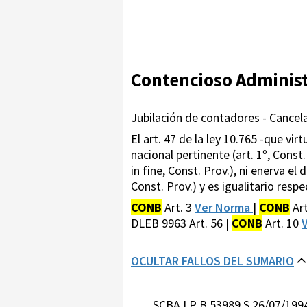
Contencioso Administ
Jubilación de contadores - Cancela
El art. 47 de la ley 10.765 -que vi
nacional pertinente (art. 1º, Const
in fine, Const. Prov.), ni enerva e
Const. Prov.) y es igualitario resp
CONB
Art. 3
Ver Norma
|
CONB
Art
DLEB 9963 Art. 56 |
CONB
Art. 10
OCULTAR FALLOS DEL SUMARIO
SCBA LP B 53989 S 26/07/199