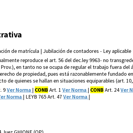
rativa
ción de matrícula | Jubilación de contadores - Ley aplicable 
rtualmente reproduce el art. 56 del dec.ley 9963- no transgrede
. Prov.), en tanto no se ocupa de regular el trabajo fuera del
l derecho de propiedad, pues está razonablemente fundado en p
ecto de quienes se hallan en situaciones equiparables (art. 10,
. 9
Ver Norma
|
CONB
Art. 1
Ver Norma
|
CONB
Art. 24
Ver 
Ver Norma
| LEYB 765 Art. 47
Ver Norma
|
4 Juez GHIONE (OP)