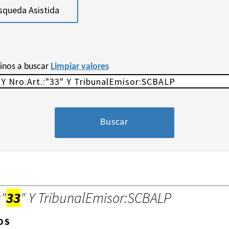
squeda Asistida
minos a buscar
Limpiar valores
:"
33
" Y TribunalEmisor:SCBALP
OS