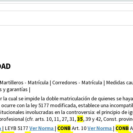
DAD
Martilleros - Matrícula | Corredores - Matrícula | Medidas ca
s y garantías |
, por la cual se impide la doble matriculación de quienes se ha
 ocurre con la ley 5177 modificada, establece una incompatib
itucionales involucradas en la controversia: el principio de i
profesional (cfr. arts. 10, 11, 27, 31,
35
, 39 y 42, Const. provinc
a
| LEYB 5177
Ver Norma
|
CONB
Art. 10
Ver Norma
|
CONB
A