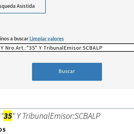
squeda Asistida
minos a buscar
Limpiar valores
:"
35
" Y TribunalEmisor:SCBALP
OS