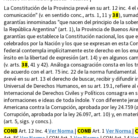
La Constitución de la Provincia prevé en su art. 12 inc. 4 e
comunicación" (v. en sentido conc., arts. 1, 11 y
38
), sumad
garantías innominadas "que nacen del principio de la sober
la República Argentina" (art. 1), la Provincia de Buenos Air
garantías que establece la Constitución nacional, los que
celebrados por la Nación y los que se expresan en esta Cons
federal contempla implícitamente este derecho en los enun
ínsito en la libertad de expresión (art. 14) y en algunos c
(v. arts.
38
, 41 y 42). Análoga consagración consta en los 
de acuerdo con el art. 75 inc. 22 de la norma fundamenta
prevé en su art. 13 el derecho de buscar, recibir y difundir
Universal de Derechos Humanos, en su art. 19.1, refiere al 
Internacional de Derechos Civiles y Políticos consagra en su
informaciones e ideas de toda índole. Y con diferente jera
Americana contra la Corrupción, aprobada por ley 24.759 (art
Corrupción, aprobada por la ley 26.097, art. 10) y, en mat
(art. 5, sigs. y concs.).
CONB
Art. 12 Inc. 4
Ver Norma
|
CONB
Art. 1
Ver Norma
|
Art. 56
Ver Norma
| CON Art. 1
Ver Norma
| CON Art. 14
Ve