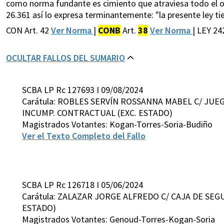
como norma fundante es cimiento que atraviesa todo el orden
26.361 así lo expresa terminantemente: "la presente ley ti
CON Art. 42
Ver Norma
|
CONB
Art.
38
Ver Norma
| LEY 24
OCULTAR FALLOS DEL SUMARIO
SCBA LP Rc 127693 I 09/08/2024
Carátula: ROBLES SERVÍN ROSSANNA MABEL C/ JUEGO
INCUMP. CONTRACTUAL (EXC. ESTADO)
Magistrados Votantes: Kogan-Torres-Soria-Budiño
Ver el Texto Completo del Fallo
SCBA LP Rc 126718 I 05/06/2024
Carátula: ZALAZAR JORGE ALFREDO C/ CAJA DE SEG
ESTADO)
Magistrados Votantes: Genoud-Torres-Kogan-Soria