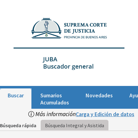
Buscar
Sumarios
Novedades
Ay
Acumulados
Más información
Carga y Edición de datos
Búsqueda rápida
Búsqueda Integral y Asistida