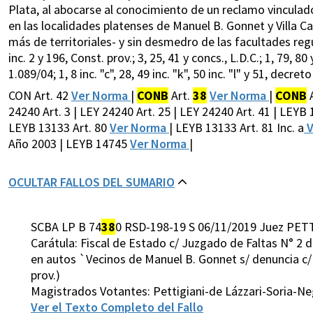
Plata, al abocarse al conocimiento de un reclamo vinculado
en las localidades platenses de Manuel B. Gonnet y Villa C
más de territoriales- y sin desmedro de las facultades regu
inc. 2 y 196, Const. prov.; 3, 25, 41 y concs., L.D.C.; 1, 79, 80
1.089/04; 1, 8 inc. "c", 28, 49 inc. "k", 50 inc. "l" y 51, decr
CON Art. 42
Ver Norma
|
CONB
Art.
38
Ver Norma
|
CONB
A
24240 Art. 3 | LEY 24240 Art. 25 | LEY 24240 Art. 41 | LEYB
LEYB 13133 Art. 80
Ver Norma
| LEYB 13133 Art. 81 Inc. a
V
Año 2003 | LEYB 14745
Ver Norma
|
OCULTAR FALLOS DEL SUMARIO
SCBA LP B 74
38
0 RSD-198-19 S 06/11/2019 Juez PETT
Carátula: Fiscal de Estado c/ Juzgado de Faltas N° 2 
en autos `Vecinos de Manuel B. Gonnet s/ denuncia c/ 
prov.)
Magistrados Votantes: Pettigiani-de Lázzari-Soria-
Ver el Texto Completo del Fallo