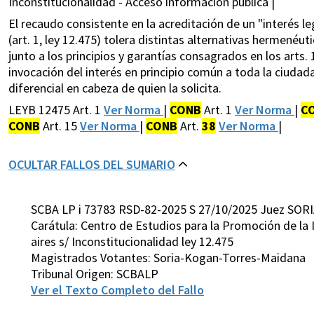
Inconstitucionalidad - Acceso información pública |
El recaudo consistente en la acreditación de un "interés leg
(art. 1, ley 12.475) tolera distintas alternativas hermenéu
junto a los principios y garantías consagrados en los arts. 1,
invocación del interés en principio común a toda la ciudad
diferencial en cabeza de quien la solicita.
LEYB 12475 Art. 1
Ver Norma
|
CONB
Art. 1
Ver Norma
|
C
CONB
Art. 15
Ver Norma
|
CONB
Art.
38
Ver Norma
|
OCULTAR FALLOS DEL SUMARIO
SCBA LP i 73783 RSD-82-2025 S 27/10/2025 Juez SORI
Carátula: Centro de Estudios para la Promoción de la 
aires s/ Inconstitucionalidad ley 12.475
Magistrados Votantes: Soria-Kogan-Torres-Maidana
Tribunal Origen: SCBALP
Ver el Texto Completo del Fallo