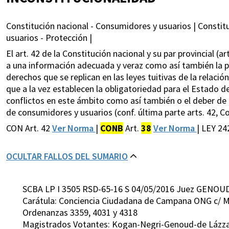
Constitución nacional - Consumidores y usuarios | Constitu
usuarios - Protección |
El art. 42 de la Constitución nacional y su par provincial (ar
a una información adecuada y veraz como así también la 
derechos que se replican en las leyes tuitivas de la relación
que a la vez establecen la obligatoriedad para el Estado 
conflictos en este ámbito como así también o el deber de 
de consumidores y usuarios (conf. última parte arts. 42, C
CON Art. 42
Ver Norma
|
CONB
Art.
38
Ver Norma
| LEY 24
OCULTAR FALLOS DEL SUMARIO
SCBA LP I 3505 RSD-65-16 S 04/05/2016 Juez GENOU
Carátula: Conciencia Ciudadana de Campana ONG c/ Mu
Ordenanzas 3359, 4031 y 4318
Magistrados Votantes: Kogan-Negri-Genoud-de Lázza