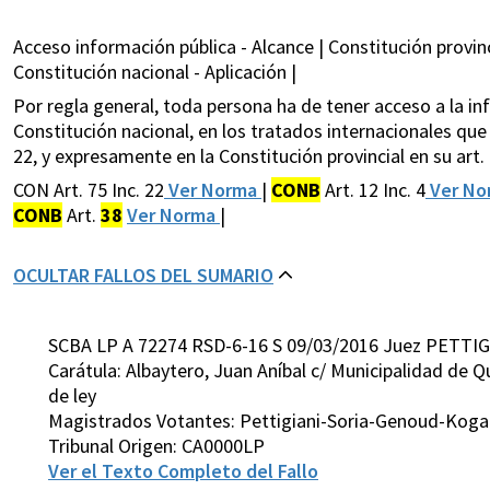
Acceso información pública - Alcance | Constitución provinci
Constitución nacional - Aplicación |
Por regla general, toda persona ha de tener acceso a la inf
Constitución nacional, en los tratados internacionales que r
22, y expresamente en la Constitución provincial en su art. 1
CON Art. 75 Inc. 22
Ver Norma
|
CONB
Art. 12 Inc. 4
Ver N
CONB
Art.
38
Ver Norma
|
OCULTAR FALLOS DEL SUMARIO
SCBA LP A 72274 RSD-6-16 S 09/03/2016 Juez PETTIG
Carátula: Albaytero, Juan Aníbal c/ Municipalidad de Q
de ley
Magistrados Votantes: Pettigiani-Soria-Genoud-Koga
Tribunal Origen: CA0000LP
Ver el Texto Completo del Fallo