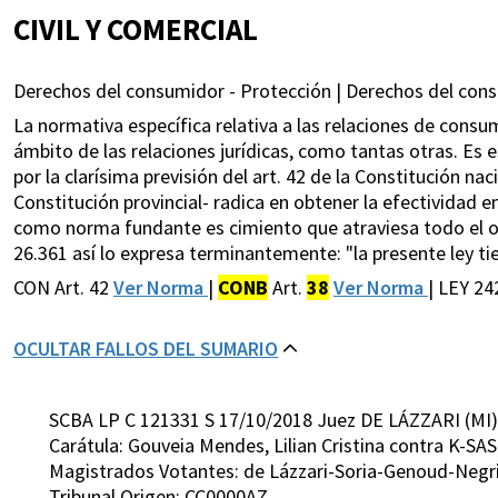
CIVIL Y COMERCIAL
Derechos del consumidor - Protección | Derechos del cons
La normativa específica relativa a las relaciones de con
ámbito de las relaciones jurídicas, como tantas otras. Es
por la clarísima previsión del art. 42 de la Constitución nac
Constitución provincial- radica en obtener la efectividad e
como norma fundante es cimiento que atraviesa todo el orden
26.361 así lo expresa terminantemente: "la presente ley ti
CON Art. 42
Ver Norma
|
CONB
Art.
38
Ver Norma
| LEY 24
OCULTAR FALLOS DEL SUMARIO
SCBA LP C 121331 S 17/10/2018 Juez DE LÁZZARI (MI)
Carátula: Gouveia Mendes, Lilian Cristina contra K-SAS 
Magistrados Votantes: de Lázzari-Soria-Genoud-Negri
Tribunal Origen: CC0000AZ