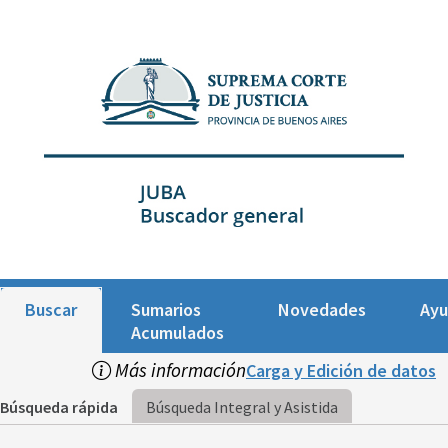
Buscar
Sumarios
Novedades
Ay
Acumulados
Más información
Carga y Edición de datos
Búsqueda rápida
Búsqueda Integral y Asistida