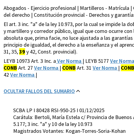
Abogados - Ejercicio profesional | Martilleros - Matrícula 
del derecho | Constitución provincial - Derechos y garantía
El art. 3 inc. "a" de la ley 10.973, por la cual se impide l
y martillero y corredor público, igual que como ocurre con
absoluta que, prima facie, no luce ajustada a las garantías
principio de igualdad, el derecho a la enseñanza y el aprendiz
31, 35,
39
y 42, Const. provincial).
LEYB 10973 Art. 3 Inc. a
Ver Norma
| LEYB 5177
Ver Norm
CONB
Art. 27
Ver Norma
|
CONB
Art. 31
Ver Norma
|
CON
42
Ver Norma
|
OCULTAR FALLOS DEL SUMARIO
SCBA LP I 80428 RSI-950-25 I 01/12/2025
Carátula: Bertoli, María Estela c/ Provincia de Buenos Ai
5.177; 3 inc. "a" y 10 de la ley 10.973
Magistrados Votantes: Kogan-Torres-Soria-Kohan