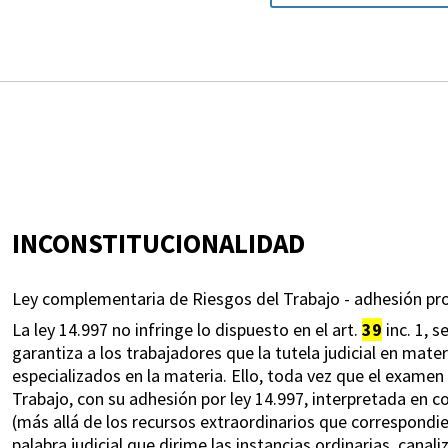
INCONSTITUCIONALIDAD
Ley complementaria de Riesgos del Trabajo - adhesión prov
La ley 14.997 no infringe lo dispuesto en el art.
39
inc. 1, 
garantiza a los trabajadores que la tutela judicial en mate
especializados en la materia. Ello, toda vez que el exame
Trabajo, con su adhesión por ley 14.997, interpretada en c
(más allá de los recursos extraordinarios que correspondieren
palabra judicial que dirime las instancias ordinarias, cana