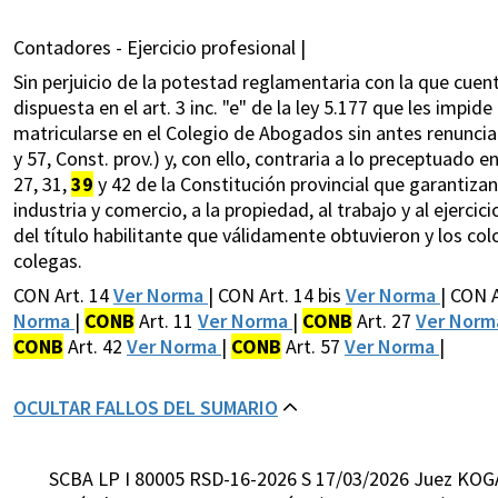
Contadores - Ejercicio profesional |
Sin perjuicio de la potestad reglamentaria con la que cuent
dispuesta en el art. 3 inc. "e" de la ley 5.177 que les impid
matricularse en el Colegio de Abogados sin antes renunciar 
y 57, Const. prov.) y, con ello, contraria a lo preceptuado en
27, 31,
39
y 42 de la Constitución provincial que garantizan 
industria y comercio, a la propiedad, al trabajo y al ejercic
del título habilitante que válidamente obtuvieron y los col
colegas.
CON Art. 14
Ver Norma
| CON Art. 14 bis
Ver Norma
| CON 
Norma
|
CONB
Art. 11
Ver Norma
|
CONB
Art. 27
Ver Nor
CONB
Art. 42
Ver Norma
|
CONB
Art. 57
Ver Norma
|
OCULTAR FALLOS DEL SUMARIO
SCBA LP I 80005 RSD-16-2026 S 17/03/2026 Juez KOG