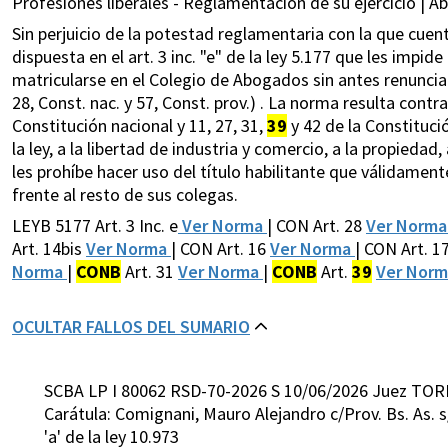
Profesiones liberales - Reglamentación de su ejercicio | Ab
Sin perjuicio de la potestad reglamentaria con la que cuent
dispuesta en el art. 3 inc. "e" de la ley 5.177 que les impide
matricularse en el Colegio de Abogados sin antes renunciar a
28, Const. nac. y 57, Const. prov.) . La norma resulta contra
Constitución nacional y 11, 27, 31,
39
y 42 de la Constituci
la ley, a la libertad de industria y comercio, a la propiedad,
les prohíbe hacer uso del título habilitante que válidament
frente al resto de sus colegas.
LEYB 5177 Art. 3 Inc. e
Ver Norma
| CON Art. 28
Ver Norm
Art. 14bis
Ver Norma
| CON Art. 16
Ver Norma
| CON Art. 1
Norma
|
CONB
Art. 31
Ver Norma
|
CONB
Art.
39
Ver Nor
OCULTAR FALLOS DEL SUMARIO
SCBA LP I 80062 RSD-70-2026 S 10/06/2026 Juez TOR
Carátula: Comignani, Mauro Alejandro c/Prov. Bs. As. s/ I
'a' de la ley 10.973