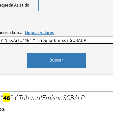
squeda Asistida
minos a buscar
Limpiar valores
:"
46
" Y TribunalEmisor:SCBALP
OS