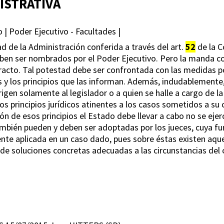
ISTRATIVA
 Poder Ejecutivo - Facultades |
 de la Administración conferida a través del art.
52
de la C
eben ser nombrados por el Poder Ejecutivo. Pero la manda 
tracto. Tal potestad debe ser confrontada con las medidas p
s y los principios que las informan. Además, indudablement
gen solamente al legislador o a quien se halle a cargo de la
s principios jurídicos atinentes a los casos sometidos a su 
ión de esos principios el Estado debe llevar a cabo no se eje
mbién pueden y deben ser adoptadas por los jueces, cuya func
ente aplicada en un caso dado, pues sobre éstas existen aquel
e soluciones concretas adecuadas a las circunstancias del 