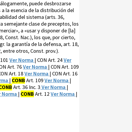
. Análogamente, puede desbrozarse
a la esencia de la distribución del
tabilidad del sistema (arts. 36,
ra semejante clase de preceptos, los
merciar», a «usar y disponer de [la]
, Const. Nac.), los que, por cierto,
. la garantía de la defensa, art. 18,
, entre otros, Const. prov.).
. 101
Ver Norma
| CON Art. 24
Ver
CON Art. 76
Ver Norma
| CON Art. 109
CON Art. 18
Ver Norma
| CON Art. 16
orma
|
CONB
Art. 109
Ver Norma
|
CONB
Art. 36 Inc. 3
Ver Norma
|
r Norma
|
CONB
Art. 12
Ver Norma
|