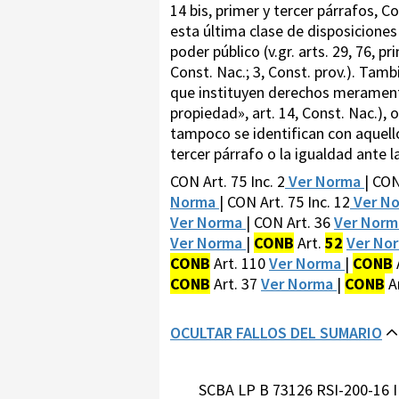
14 bis, primer y tercer párrafos, C
esta última clase de disposiciones 
poder público (v.gr. arts. 29, 76, p
Const. Nac.; 3, Const. prov.). Tam
que instituyen derechos meramente p
propiedad», art. 14, Const. Nac.), 
tampoco se identifican con aquellos
tercer párrafo o la igualdad ante la
CON Art. 75 Inc. 2
Ver Norma
| CON
Norma
| CON Art. 75 Inc. 12
Ver N
Ver Norma
| CON Art. 36
Ver Nor
Ver Norma
|
CONB
Art.
52
Ver No
CONB
Art. 110
Ver Norma
|
CONB
A
CONB
Art. 37
Ver Norma
|
CONB
A
OCULTAR FALLOS DEL SUMARIO
SCBA LP B 73126 RSI-200-16 I