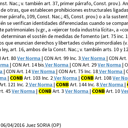
onst. Nac.; v. también art. 37, primer párrafo, Const. prov.)
de otras, que establecen prohibiciones estructurales ligadas 
rimer párrafo, 109, Const. Nac.; 45, Const. prov.) o a la susten
bién se verifican identidades diferenciadas cuando se compa
atrimoniales (v.gr., a «ejercer toda industria lícita», a «co
o determinan el sostén de medidas de fomento (art. 75 inc. 18
 que enuncian derechos y libertades civiles primordiales (v.gr
 ley, art. 16, ambos de la Const. Nac.; v. también arts. 10 y 12
 Art. 80
Ver Norma
| CON Art. 99 Inc. 3
Ver Norma
| CON Art
orma
| CON Art. 14 bis
Ver Norma
| CON Art. 29
Ver Norma
| 
ma
| CON Art. 14
Ver Norma
| CON Art. 75 Inc. 18
Ver Norma
| 
rma
|
CONB
Art. 103 Inc. 2
Ver Norma
|
CONB
Art. 108
Ver N
rt. 121 Inc. 2
Ver Norma
|
CONB
Art. 144 Inc. 8
Ver Norma
|
rt. 45
Ver Norma
|
CONB
Art. 3
Ver Norma
|
CONB
Art. 10
Ve
 06/04/2016 Juez SORIA (OP)