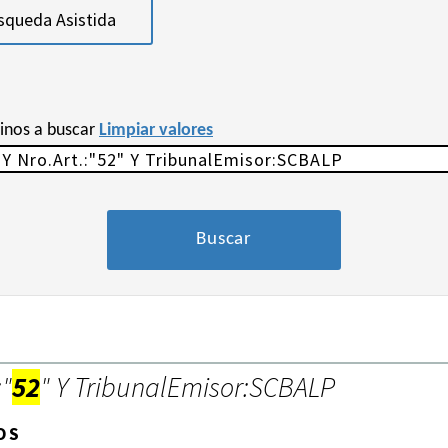
squeda Asistida
minos a buscar
Limpiar valores
:"
52
" Y TribunalEmisor:SCBALP
OS