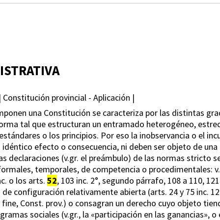
ISTRATIVA
 Constitución provincial - Aplicación |
ponen una Constitución se caracteriza por las distintas grad
orma tal que estructuran un entramado heterogéneo, estrech
 estándares o los principios. Por eso la inobservancia o el i
 idéntico efecto o consecuencia, ni deben ser objeto de una 
tas declaraciones (v.gr. el preámbulo) de las normas stricto 
formales, temporales, de competencia o procedimentales: v.gr.
ac. o los arts.
52
, 103 inc. 2°, segundo párrafo, 108 a 110, 121 i
 configuración relativamente abierta (arts. 24 y 75 inc. 12 i
 in fine, Const. prov.) o consagran un derecho cuyo objeto tien
ramas sociales (v.gr., la «participación en las ganancias», o 