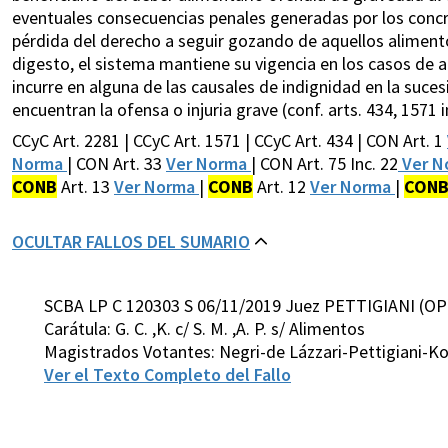
eventuales consecuencias penales generadas por los concr
pérdida del derecho a seguir gozando de aquellos alimento
digesto, el sistema mantiene su vigencia en los casos de a
incurre en alguna de las causales de indignidad en la suces
encuentran la ofensa o injuria grave (conf. arts. 434, 1571 inc
CCyC Art. 2281 | CCyC Art. 1571 | CCyC Art. 434 | CON Art. 1
Norma
| CON Art. 33
Ver Norma
| CON Art. 75 Inc. 22
Ver N
CONB
Art. 13
Ver Norma
|
CONB
Art. 12
Ver Norma
|
CON
OCULTAR FALLOS DEL SUMARIO
SCBA LP C 120303 S 06/11/2019 Juez PETTIGIANI (OP
Carátula: G. C. ,K. c/ S. M. ,A. P. s/ Alimentos
Magistrados Votantes: Negri-de Lázzari-Pettigiani-
Ver el Texto Completo del Fallo