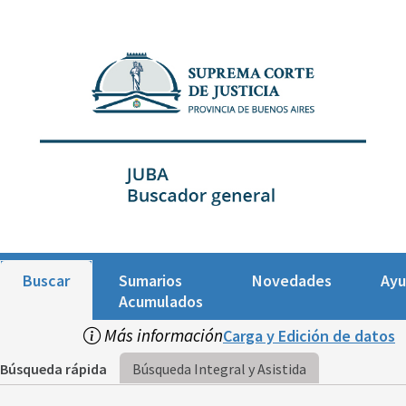
Buscar
Sumarios
Novedades
Ay
Acumulados
Más información
Carga y Edición de datos
Búsqueda rápida
Búsqueda Integral y Asistida