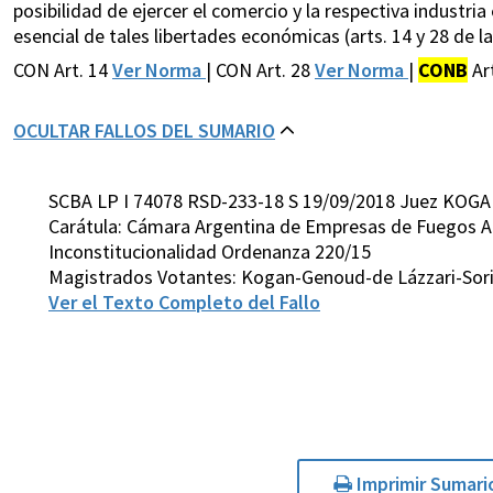
posibilidad de ejercer el comercio y la respectiva industri
esencial de tales libertades económicas (arts. 14 y 28 de la
CON Art. 14
Ver Norma
| CON Art. 28
Ver Norma
|
CONB
Ar
OCULTAR FALLOS DEL SUMARIO
SCBA LP I 74078 RSD-233-18 S 19/09/2018 Juez KOGA
Carátula: Cámara Argentina de Empresas de Fuegos Art
Inconstitucionalidad Ordenanza 220/15
Magistrados Votantes: Kogan-Genoud-de Lázzari-Sor
Ver el Texto Completo del Fallo
Imprimir Sumari