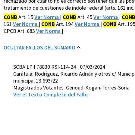
rechazado por cuanto no es correcto sostener que las post
tratamiento de cuestiones de índole federal (arts. 161 inc. 
CONB
Art. 15
Ver Norma
|
CONB
Art. 45
Ver Norma
|
CON
161
Ver Norma
|
CONB
Art. 194
Ver Norma
|
CONB
Art. 19
CPCB Art. 683
Ver Norma
|
OCULTAR FALLOS DEL SUMARIO
SCBA LP I 78830 RSI-114-24 I 07/03/2024
Carátula: Rodríguez, Ricardo Adrián y otros c/ Munici
municipal 13.693/22
Magistrados Votantes: Genoud-Kogan-Torres-Soria
Ver el Texto Completo del Fallo