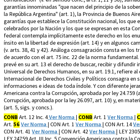
garantías innominadas "que nacen del principio de la sober
la República Argentina" (art. 1), la Provincia de Buenos Air
garantías que establece la Constitución nacional, los que
celebrados por la Nación y los que se expresan en esta Cons
federal contempla implícitamente este derecho en los enun
ínsito en la libertad de expresión (art. 14) y en algunos c
(v. arts. 38, 41 y 42). Análoga consagración consta en los 
de acuerdo con el art. 75 inc. 22 de la norma fundamenta
prevé en su art. 13 el derecho de buscar, recibir y difundir
Universal de Derechos Humanos, en su art. 19.1, refiere al 
Internacional de Derechos Civiles y Políticos consagra en su
informaciones e ideas de toda índole. Y con diferente jera
Americana contra la Corrupción, aprobada por ley 24.759 (art
Corrupción, aprobada por la ley 26.097, art. 10) y, en mate
(art. 5, sigs. y concs.).
CONB
Art. 12 Inc. 4
Ver Norma
|
CONB
Art. 1
Ver Norma
|
Art.
56
Ver Norma
| CON Art. 1
Ver Norma
| CON Art. 14
Ve
CON Art. 41
Ver Norma
| CON Art. 42
Ver Norma
| LEY 230
LEY 24759 Art. III Inc. 5 Convención Americana contra la C