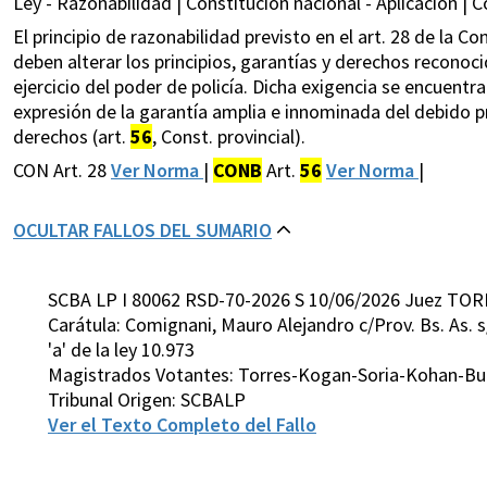
Ley - Razonabilidad | Constitución nacional - Aplicación | Co
El principio de razonabilidad previsto en el art. 28 de la C
deben alterar los principios, garantías y derechos recono
ejercicio del poder de policía. Dicha exigencia se encuent
expresión de la garantía amplia e innominada del debido 
derechos (art.
56
, Const. provincial).
CON Art. 28
Ver Norma
|
CONB
Art.
56
Ver Norma
|
OCULTAR FALLOS DEL SUMARIO
SCBA LP I 80062 RSD-70-2026 S 10/06/2026 Juez TOR
Carátula: Comignani, Mauro Alejandro c/Prov. Bs. As. s/ I
'a' de la ley 10.973
Magistrados Votantes: Torres-Kogan-Soria-Kohan-Bu
Tribunal Origen: SCBALP
Ver el Texto Completo del Fallo