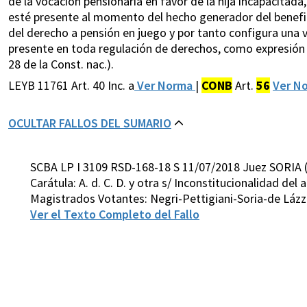
de la vocación pensionaria en favor de la hija incapacitada
esté presente al momento del hecho generador del benefici
del derecho a pensión en juego y por tanto configura una v
presente en toda regulación de derechos, como expresión 
28 de la Const. nac.).
LEYB 11761 Art. 40 Inc. a
Ver Norma
|
CONB
Art.
56
Ver N
OCULTAR FALLOS DEL SUMARIO
SCBA LP I 3109 RSD-168-18 S 11/07/2018 Juez SORIA 
Carátula: A. d. C. D. y otra s/ Inconstitucionalidad del ar
Magistrados Votantes: Negri-Pettigiani-Soria-de Lá
Ver el Texto Completo del Fallo