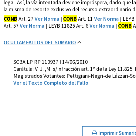
legal. Así, la vía intentada deviene impróspera, dado que l
la misma de resorte exclusivo del recurso extraordinario de
CONB
Art. 27
Ver Norma
|
CONB
Art. 11
Ver Norma
| LEYB
Art. 57
Ver Norma
| LEYB 11825 Art. 6
Ver Norma
|
CONB
A
OCULTAR FALLOS DEL SUMARIO
SCBA LP RP 110937 I 14/06/2010
Carátula: V. J. ,M. s/Infracción art. 1º de la Ley 11.82
Magistrados Votantes: Pettigiani-Negri-de Lázzari-So
Ver el Texto Completo del Fallo
Imprimir Sumari