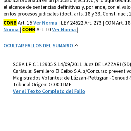
pública ordenada en un proceso ejecutivo, y lo aquí debatid
el alcance de sentencias definitivas y, por ende, con el va
en los procesos judiciales (doct. arts. 18 y 33, Const. nac.; 
CONB
Art. 15
Ver Norma
| LEY 24522 Art. 273 | CON Art. 1
Norma
|
CONB
Art. 10
Ver Norma
|
OCULTAR FALLOS DEL SUMARIO
SCBA LP C 112905 S 14/09/2011 Juez DE LAZZARI (SD
Carátula: Semillero El Ceibo S.A. s/Concurso preventivo
Magistrados Votantes: de Lázzari-Pettigiani-Genoud-
Tribunal Origen: CC0001ME
Ver el Texto Completo del Fallo