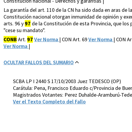
Constitución nacional - Derechos y garantías |
La garantía del art. 110 de la CN ha sido dada en aras de la
Constitución nacional otorgan inmunidad de opinión y exenc
arts. 96 y
97
de la Constitución de esta Provincia, que los 
"cese su mandato".
CONB
Art.
97
Ver Norma
| CON Art. 69
Ver Norma
| CON Ar
Ver Norma
|
OCULTAR FALLOS DEL SUMARIO
SCBA LP I 2440 S 17/10/2003 Juez TEDESCO (OP)
Carátula: Pena, Francisco Eduardo c/Provincia de Bueno
Magistrados Votantes: Perez Duhalde-Aramburú-Tedes
Ver el Texto Completo del Fallo