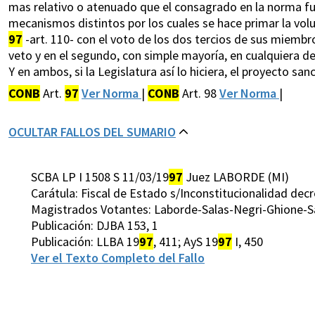
mas relativo o atenuado que el consagrado en la norma f
mecanismos distintos por los cuales se hace primar la volun
97
-art. 110- con el voto de los dos tercios de sus miembr
veto y en el segundo, con simple mayoría, en cualquiera de l
Y en ambos, si la Legislatura así lo hiciera, el proyecto san
CONB
Art.
97
Ver Norma
|
CONB
Art. 98
Ver Norma
|
OCULTAR FALLOS DEL SUMARIO
SCBA LP I 1508 S 11/03/19
97
Juez LABORDE (MI)
Carátula: Fiscal de Estado s/Inconstitucionalidad dec
Magistrados Votantes: Laborde-Salas-Negri-Ghione-San
Publicación: DJBA 153, 1
Publicación: LLBA 19
97
, 411; AyS 19
97
I, 450
Ver el Texto Completo del Fallo