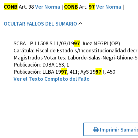
CONB
Art. 98
Ver Norma
|
CONB
Art.
97
Ver Norma
|
OCULTAR FALLOS DEL SUMARIO
SCBA LP I 1508 S 11/03/19
97
Juez NEGRI (OP)
Carátula: Fiscal de Estado s/Inconstitucionalidad dec
Magistrados Votantes: Laborde-Salas-Negri-Ghione-San
Publicación: DJBA 153, 1
Publicación: LLBA 19
97
, 411; AyS 19
97
I, 450
Ver el Texto Completo del Fallo
Imprimir Sumari