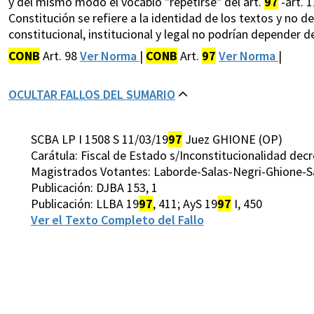
y del mismo modo el vocablo "repetirse" del art.
97
-art. 
Constitución se refiere a la identidad de los textos y no 
constitucional, institucional y legal no podrían depender d
CONB
Art. 98
Ver Norma
|
CONB
Art.
97
Ver Norma
|
OCULTAR FALLOS DEL SUMARIO
SCBA LP I 1508 S 11/03/19
97
Juez GHIONE (OP)
Carátula: Fiscal de Estado s/Inconstitucionalidad dec
Magistrados Votantes: Laborde-Salas-Negri-Ghione-San
Publicación: DJBA 153, 1
Publicación: LLBA 19
97
, 411; AyS 19
97
I, 450
Ver el Texto Completo del Fallo