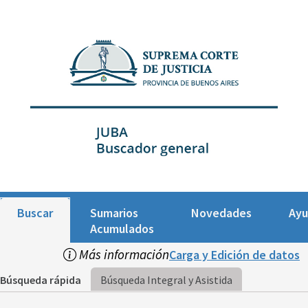
Buscar
Sumarios
Novedades
Ay
Acumulados
Más información
Carga y Edición de datos
Búsqueda rápida
Búsqueda Integral y Asistida