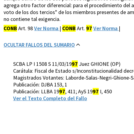
agrega otro factor diferencial: para el procedimiento del a
voto de los dos tercios" de los miembros presentes de amb
no contiene tal exigencia.
CONB
Art. 98
Ver Norma
|
CONB
Art.
97
Ver Norma
|
OCULTAR FALLOS DEL SUMARIO
SCBA LP I 1508 S 11/03/19
97
Juez GHIONE (OP)
Carátula: Fiscal de Estado s/Inconstitucionalidad dec
Magistrados Votantes: Laborde-Salas-Negri-Ghione-San
Publicación: DJBA 153, 1
Publicación: LLBA 19
97
, 411; AyS 19
97
I, 450
Ver el Texto Completo del Fallo