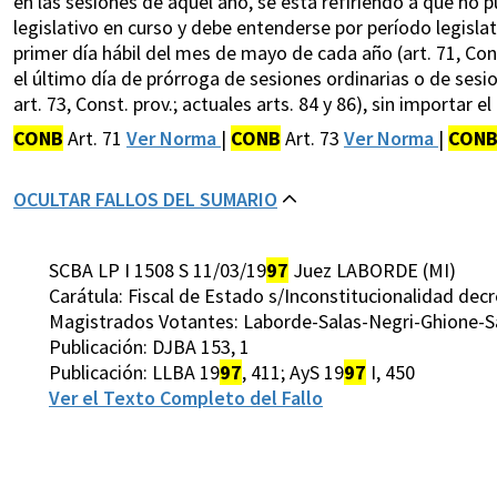
en las sesiones de aquel año, se está refiriendo a que no 
legislativo en curso y debe entenderse por período legisla
primer día hábil del mes de mayo de cada año (art. 71, Cons
el último día de prórroga de sesiones ordinarias o de sesio
art. 73, Const. prov.; actuales arts. 84 y 86), sin importar e
CONB
Art. 71
Ver Norma
|
CONB
Art. 73
Ver Norma
|
CON
OCULTAR FALLOS DEL SUMARIO
SCBA LP I 1508 S 11/03/19
97
Juez LABORDE (MI)
Carátula: Fiscal de Estado s/Inconstitucionalidad dec
Magistrados Votantes: Laborde-Salas-Negri-Ghione-San
Publicación: DJBA 153, 1
Publicación: LLBA 19
97
, 411; AyS 19
97
I, 450
Ver el Texto Completo del Fallo