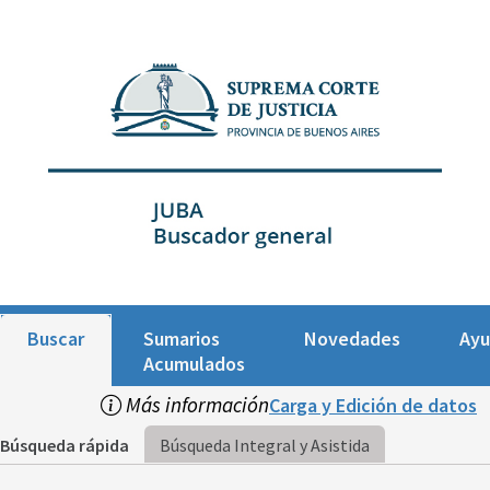
Buscar
Sumarios
Novedades
Ay
Acumulados
Más información
Carga y Edición de datos
Búsqueda rápida
Búsqueda Integral y Asistida