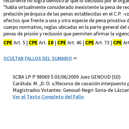
recurrente no logra demostrar que lo decidido por el órga
"había virtualmente considerado inexistente la pena de recl
prelación jerárquica de las penas establecidas en el C.P. -
efectos que frente a una y otra especie de pena privativa d
cuerpo normativo, reglas ubicadas en la parte general del
penas de prisión y reclusión que permiten afirmar la vigenc
CPE
Art. 5 |
CPE
Art.
10
|
CPE
Art. 46 |
CPE
Art. 73 |
CPE
Art
OCULTAR FALLOS DEL SUMARIO
SCBA LP P 98069 S 03/06/2009 Juez GENOUD (SD)
Carátula: M. ,D. O. s/Recurso de casación interpuesto 
Magistrados Votantes: Genoud-Negri-Soria-de Lázzar
Ver el Texto Completo del Fallo