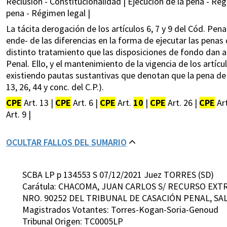
Reclusión - Constitucionalidad | Ejecución de la pena - Rég
pena - Régimen legal |
La tácita derogación de los artículos 6, 7 y 9 del Cód. Pena
ende- de las diferencias en la forma de ejecutar las penas
distinto tratamiento que las disposiciones de fondo dan a
Penal. Ello, y el mantenimiento de la vigencia de los art
existiendo pautas sustantivas que denotan que la pena de r
13, 26, 44 y conc. del C.P.).
CPE
Art. 13 |
CPE
Art. 6 |
CPE
Art.
10
|
CPE
Art. 26 |
CPE
Art
Art. 9 |
OCULTAR FALLOS DEL SUMARIO
SCBA LP p 134553 S 07/12/2021 Juez TORRES (SD)
Carátula: CHACOMA, JUAN CARLOS S/ RECURSO EXT
NRO. 90252 DEL TRIBUNAL DE CASACIÓN PENAL, SAL
Magistrados Votantes: Torres-Kogan-Soria-Genoud
Tribunal Origen: TC0005LP