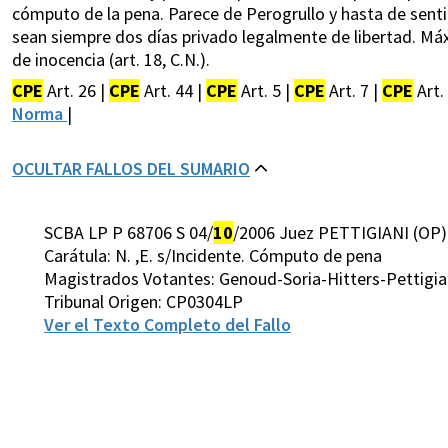
cómputo de la pena. Parece de Perogrullo y hasta de sentid
sean siempre dos días privado legalmente de libertad. M
de inocencia (art. 18, C.N.).
CPE
Art. 26 |
CPE
Art. 44 |
CPE
Art. 5 |
CPE
Art. 7 |
CPE
Art.
Norma
|
OCULTAR FALLOS DEL SUMARIO
SCBA LP P 68706 S 04/
10
/2006 Juez PETTIGIANI (OP)
Carátula: N. ,E. s/Incidente. Cómputo de pena
Magistrados Votantes: Genoud-Soria-Hitters-Pettigi
Tribunal Origen: CP0304LP
Ver el Texto Completo del Fallo