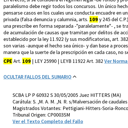
paralelismo debe regir todos los concursos. Un único hech
pensarse casos en los cuales una conducta encuadre en un 
privada (falsa denuncia y calumnia, arts.
109
y 245 del C.P.
una prescribe en forma separada -"paralelamente"- , se tra
de acumulación de causas que tramitan por delitos de acció
establecido por la ley 11.922 (y sus modificatorias, art. 3
son varias -aunque el hecho sea único- y dan base a proceso
manera que la suerte de la prescripción en cada caso, no 
CPE
Art.
109
| LEY 25990 | LEYB 11922 Art. 382
Ver Norm
OCULTAR FALLOS DEL SUMARIO
SCBA LP P 60932 S 30/05/2005 Juez HITTERS (MA)
Carátula: S. ,M. A. M. ,N. R. s/Malversación de caudales
Magistrados Votantes: Pettigiani-Hitters-Soria-Ron
Tribunal Origen: CP0003SM
Ver el Texto Completo del Fallo