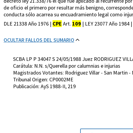
decreto ley 21.338/76 el que fué aplicado al recurrente por
de oficio el primero por resultar más benigno, corresponde 
conducta sólo acarrea su encuadramiento legal como injur
DLE 21338 Año 1976 |
CPE
Art.
109
| LEY 23077 Año 1984 |
OCULTAR FALLOS DEL SUMARIO
SCBA LP P 34047 S 24/05/1988 Juez RODRIGUEZ VILL
Carátula: N.N. s/Querella por calumnias e injurias
Magistrados Votantes: Rodriguez Villar - San Martin -
Tribunal Origen: CP0002ME
Publicación: AyS 1988-II, 219