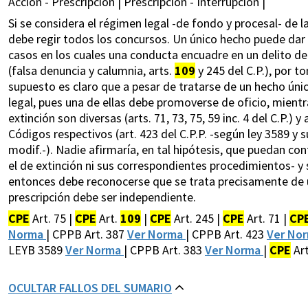
Acción - Prescripción | Prescripción - Interrupción |
Si se considera el régimen legal -de fondo y procesal- de l
debe regir todos los concursos. Un único hecho puede dar 
casos en los cuales una conducta encuadre en un delito de 
(falsa denuncia y calumnia, arts.
109
y 245 del C.P.), por t
supuesto es claro que a pesar de tratarse de un hecho únic
legal, pues una de ellas debe promoverse de oficio, mientra
extinción son diversas (arts. 71, 73, 75, 59 inc. 4 del C.P.)
Códigos respectivos (art. 423 del C.P.P. -según ley 3589 y su
modif.-). Nadie afirmaría, en tal hipótesis, que puedan co
el de extinción ni sus correspondientes procedimientos- y s
entonces debe reconocerse que se trata precisamente de u
prescripción debe ser independiente.
CPE
Art. 75 |
CPE
Art.
109
|
CPE
Art. 245 |
CPE
Art. 71 |
CP
Norma
| CPPB Art. 387
Ver Norma
| CPPB Art. 423
Ver No
LEYB 3589
Ver Norma
| CPPB Art. 383
Ver Norma
|
CPE
Art
OCULTAR FALLOS DEL SUMARIO