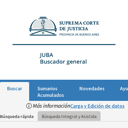
Buscar
Sumarios
Novedades
Ay
Acumulados
Más información
Carga y Edición de datos
Búsqueda rápida
Búsqueda Integral y Asistida