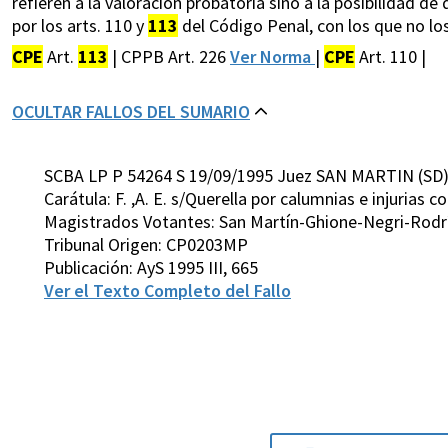
refieren a la valoración probatoria sino a la posibilidad de
por los arts. 110 y
113
del Código Penal, con los que no los
CPE
Art.
113
| CPPB Art. 226
Ver Norma
|
CPE
Art. 110 |
OCULTAR FALLOS DEL SUMARIO
SCBA LP P 54264 S 19/09/1995 Juez SAN MARTIN (SD
Carátula: F. ,A. E. s/Querella por calumnias e injurias 
Magistrados Votantes: San Martín-Ghione-Negri-Rodríg
Tribunal Origen: CP0203MP
Publicación: AyS 1995 III, 665
Ver el Texto Completo del Fallo