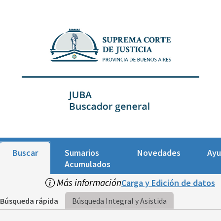
Buscar
Sumarios
Novedades
Ay
Acumulados
Más información
Carga y Edición de datos
Búsqueda rápida
Búsqueda Integral y Asistida