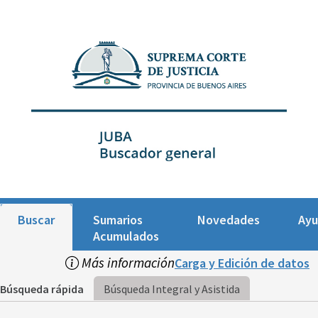
Buscar
Sumarios
Novedades
Ay
Acumulados
Más información
Carga y Edición de datos
Búsqueda rápida
Búsqueda Integral y Asistida