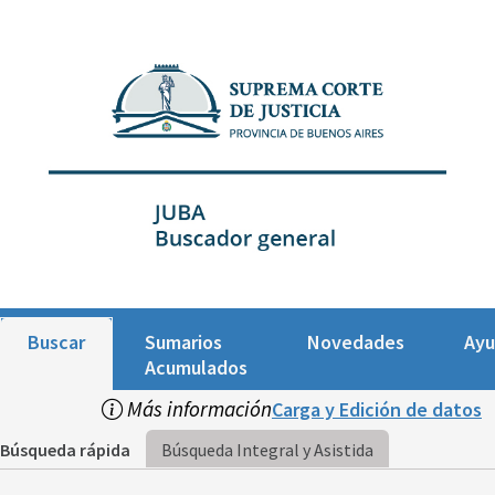
Buscar
Sumarios
Novedades
Ay
Acumulados
Más información
Carga y Edición de datos
Búsqueda rápida
Búsqueda Integral y Asistida