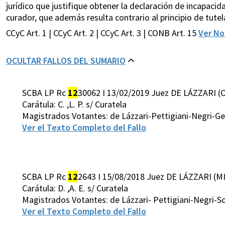
jurídico que justifique obtener la declaración de incapa
curador, que además resulta contrario al principio de tutela ju
CCyC Art. 1 | CCyC Art. 2 | CCyC Art. 3 | CONB Art. 15
Ver N
OCULTAR FALLOS DEL SUMARIO
SCBA LP Rc
12
30062 I 13/02/2019 Juez DE LÁZZARI (
Carátula: C. ,L. P. s/ Curatela
Magistrados Votantes: de Lázzari-Pettigiani-Negri-G
Ver el Texto Completo del Fallo
SCBA LP Rc
12
2643 I 15/08/2018 Juez DE LÁZZARI (MI
Carátula: D. ,A. E. s/ Curatela
Magistrados Votantes: de Lázzari- Pettigiani-Negri-
Ver el Texto Completo del Fallo