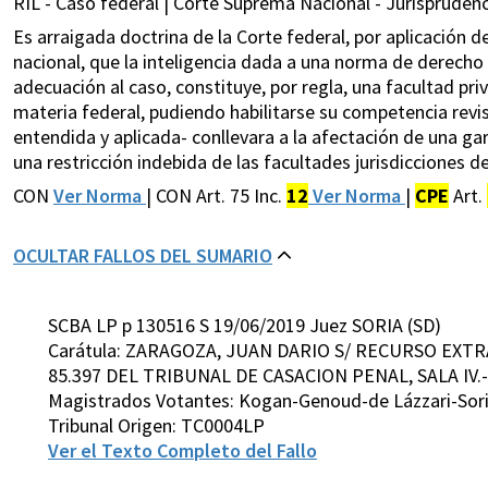
RIL - Caso federal | Corte Suprema Nacional - Jurisprudenc
Es arraigada doctrina de la Corte federal, por aplicación de
nacional, que la inteligencia dada a una norma de derecho c
adecuación al caso, constituye, por regla, una facultad priv
materia federal, pudiendo habilitarse su competencia revi
entendida y aplicada- conllevara a la afectación de una gar
una restricción indebida de las facultades jurisdicciones d
CON
Ver Norma
| CON Art. 75 Inc.
12
Ver Norma
|
CPE
Art.
OCULTAR FALLOS DEL SUMARIO
SCBA LP p 130516 S 19/06/2019 Juez SORIA (SD)
Carátula: ZARAGOZA, JUAN DARIO S/ RECURSO EXT
85.397 DEL TRIBUNAL DE CASACION PENAL, SALA IV.-
Magistrados Votantes: Kogan-Genoud-de Lázzari-Sor
Tribunal Origen: TC0004LP
Ver el Texto Completo del Fallo