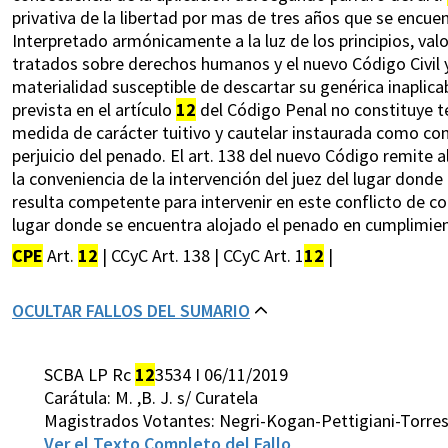
privativa de la libertad por mas de tres años que se encu
Interpretado armónicamente a la luz de los principios, val
tratados sobre derechos humanos y el nuevo Código Civil
materialidad susceptible de descartar su genérica inaplic
prevista en el artículo
12
del Código Penal no constituye t
medida de carácter tuitivo y cautelar instaurada como con
perjuicio del penado. El art. 138 del nuevo Código remite al
la conveniencia de la intervención del juez del lugar donde
resulta competente para intervenir en este conflicto de co
lugar donde se encuentra alojado el penado en cumplimien
CPE
Art.
12
| CCyC Art. 138 | CCyC Art. 1
12
|
OCULTAR FALLOS DEL SUMARIO
SCBA LP Rc
12
3534 I 06/11/2019
Carátula: M. ,B. J. s/ Curatela
Magistrados Votantes: Negri-Kogan-Pettigiani-Torre
Ver el Texto Completo del Fallo