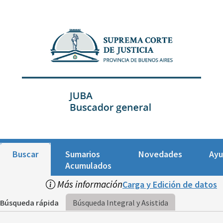
Buscar
Sumarios
Novedades
Ay
Acumulados
Más información
Carga y Edición de datos
Búsqueda rápida
Búsqueda Integral y Asistida