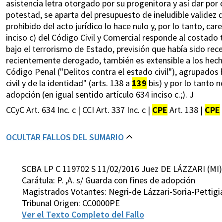
asistencia letra otorgado por su progenitora y así dar po
potestad, se aparta del presupuesto de ineludible validez de
prohibido del acto jurídico lo hace nulo y, por lo tanto, car
inciso c) del Código Civil y Comercial responde al costado 
bajo el terrorismo de Estado, previsión que había sido recep
recientemente derogado, también es extensible a los hechos 
Código Penal ("Delitos contra el estado civil"), agrupados
civil y de la identidad" (arts. 138 a
139
bis) y por lo tanto 
adopción (en igual sentido artículo 634 inciso c.;). J
CCyC Art. 634 Inc. c | CCI Art. 337 Inc. c |
CPE
Art. 138 |
CPE
OCULTAR FALLOS DEL SUMARIO
SCBA LP C 119702 S 11/02/2016 Juez DE LÁZZARI (MI)
Carátula: P. ,A. s/ Guarda con fines de adopción
Magistrados Votantes: Negri-de Lázzari-Soria-Pettig
Tribunal Origen: CC0000PE
Ver el Texto Completo del Fallo