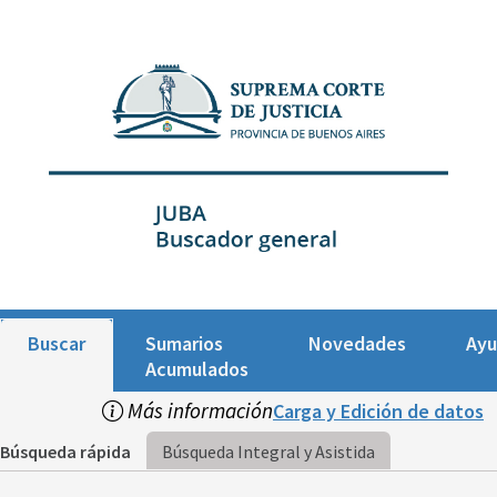
Buscar
Sumarios
Novedades
Ay
Acumulados
Más información
Carga y Edición de datos
Búsqueda rápida
Búsqueda Integral y Asistida