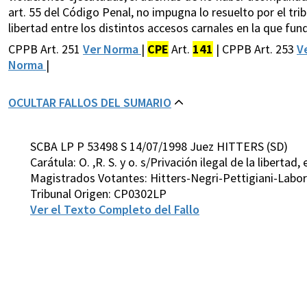
art. 55 del Código Penal, no impugna lo resuelto por el tri
libertad entre los distintos accesos carnales en la que fun
CPPB Art. 251
Ver Norma
|
CPE
Art.
141
| CPPB Art. 253
V
Norma
|
OCULTAR FALLOS DEL SUMARIO
SCBA LP P 53498 S 14/07/1998 Juez HITTERS (SD)
Carátula: O. ,R. S. y o. s/Privación ilegal de la libertad,
Magistrados Votantes: Hitters-Negri-Pettigiani-Labo
Tribunal Origen: CP0302LP
Ver el Texto Completo del Fallo