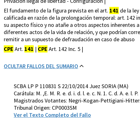
Privación ilegal de libertad - Configuración |
El fundamento de la figura prevista en el art.
141
de la ley
calificada en razón de la prolongación temporal: art. 142 in
su aspecto físico y no atañe a otros aspectos inherentes 
diferentes actos de la vida de relación, y que podrían co
remitir a un supuesto de defraudación en caso de abuso
CPE
Art.
141
|
CPE
Art. 142 Inc. 5 |
OCULTAR FALLOS DEL SUMARIO
SCBA LP P 110831 S 22/10/2014 Juez SORIA (MA)
Carátula: M. ,E. M. R. e. d. i. d. l. e. c. N. 1. C. d. A. e. l. P. 
Magistrados Votantes: Negri-Kogan-Pettigiani-Hitter
Tribunal Origen: CP0003SM
Ver el Texto Completo del Fallo