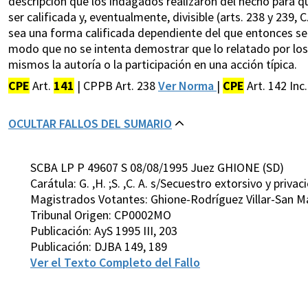
descripción que los indagados realizaron del hecho para q
ser calificada y, eventualmente, divisible (arts. 238 y 239, C
sea una forma calificada dependiente del que entonces serí
modo que no se intenta demostrar que lo relatado por los 
mismos la autoría o la participación en una acción típica.
CPE
Art.
141
| CPPB Art. 238
Ver Norma
|
CPE
Art. 142 Inc
OCULTAR FALLOS DEL SUMARIO
SCBA LP P 49607 S 08/08/1995 Juez GHIONE (SD)
Carátula: G. ,H. ;S. ,C. A. s/Secuestro extorsivo y privaci
Magistrados Votantes: Ghione-Rodríguez Villar-San M
Tribunal Origen: CP0002MO
Publicación: AyS 1995 III, 203
Publicación: DJBA 149, 189
Ver el Texto Completo del Fallo