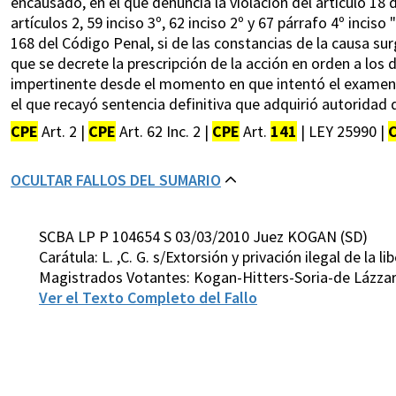
encausado, en el que denuncia la violación del artículo 18 d
artículos 2, 59 inciso 3º, 62 inciso 2º y 67 párrafo 4º inciso
168 del Código Penal, si de las constancias de la causa sur
que se decrete la prescripción de la acción en orden a los de
impertinente desde el momento en que intentó el examen d
el que recayó sentencia definitiva que adquirió autoridad 
CPE
Art. 2 |
CPE
Art. 62 Inc. 2 |
CPE
Art.
141
| LEY 25990 |
OCULTAR FALLOS DEL SUMARIO
SCBA LP P 104654 S 03/03/2010 Juez KOGAN (SD)
Carátula: L. ,C. G. s/Extorsión y privación ilegal de la li
Magistrados Votantes: Kogan-Hitters-Soria-de Lázzar
Ver el Texto Completo del Fallo