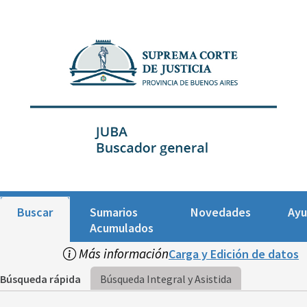
Buscar
Sumarios
Novedades
Ay
Acumulados
Más información
Carga y Edición de datos
Búsqueda rápida
Búsqueda Integral y Asistida