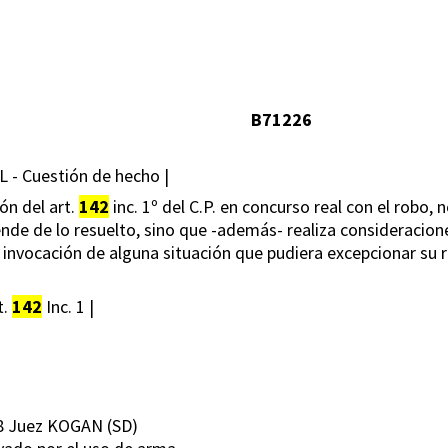
B71226
IL - Cuestión de hecho |
ión del art.
142
inc. 1º del C.P. en concurso real con el robo,
nde de lo resuelto, sino que -además- realiza consideracion
la invocación de alguna situación que pudiera excepcionar su 
t.
142
Inc. 1 |
8 Juez KOGAN (SD)