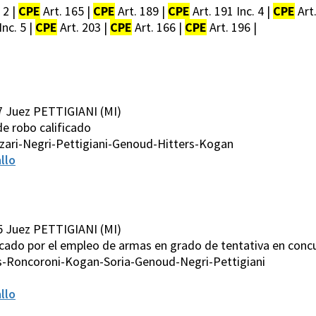
 2 |
CPE
Art. 165 |
CPE
Art. 189 |
CPE
Art. 191 Inc. 4 |
CPE
Art.
Inc. 5 |
CPE
Art. 203 |
CPE
Art. 166 |
CPE
Art. 196 |
7 Juez PETTIGIANI (MI)
 de robo calificado
zari-Negri-Pettigiani-Genoud-Hitters-Kogan
llo
5 Juez PETTIGIANI (MI)
lificado por el empleo de armas en grado de tentativa en con
s-Roncoroni-Kogan-Soria-Genoud-Negri-Pettigiani
llo