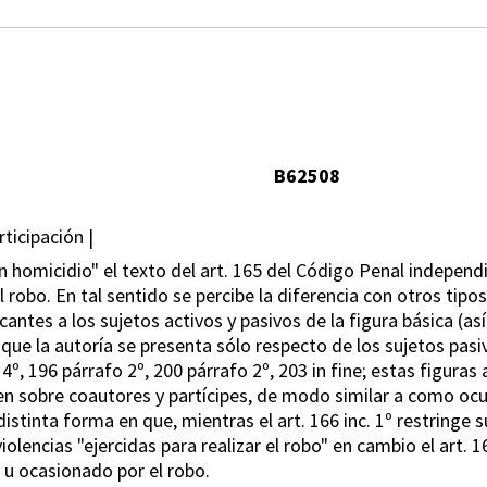
B62508
ticipación |
n homicidio" el texto del art. 165 del Código Penal independ
l robo. En tal sentido se percibe la diferencia con otros tipos
ficantes a los sujetos activos y pasivos de la figura básica (así
 que la autoría se presenta sólo respecto de los sujetos pasivo
 4º, 196 párrafo 2º, 200 párrafo 2º, 203 in fine; estas figuras
n sobre coautores y partícipes, de modo similar a como ocurre
tinta forma en que, mientras el art. 166 inc. 1º restringe su
 violencias "ejercidas para realizar el robo" en cambio el art.
 u ocasionado por el robo.