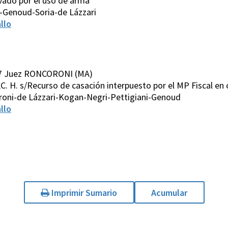
avado por el uso de arma
-Genoud-Soria-de Lázzari
llo
07 Juez RONCORONI (MA)
 C. ,C. H. s/Recurso de casación interpuesto por el MP Fiscal e
roni-de Lázzari-Kogan-Negri-Pettigiani-Genoud
llo
Imprimir Sumario
Acumular