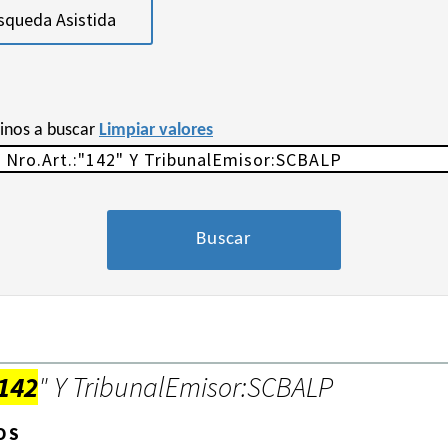
squeda Asistida
minos a buscar
Limpiar valores
142
" Y TribunalEmisor:SCBALP
OS