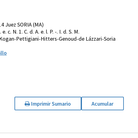
14 Juez SORIA (MA)
e. c. N. 1. C. d. A. e. l. P. -. I. d. S. M.
Kogan-Pettigiani-Hitters-Genoud-de Lázzari-Soria
llo
Imprimir Sumario
Acumular