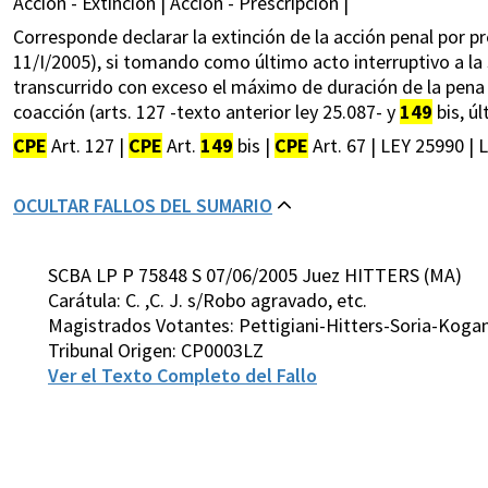
Acción - Extinción | Acción - Prescripción |
Corresponde declarar la extinción de la acción penal por pr
11/I/2005), si tomando como último acto interruptivo a la
transcurrido con exceso el máximo de duración de la pena
coacción (arts. 127 -texto anterior ley 25.087- y
149
bis, úl
CPE
Art. 127 |
CPE
Art.
149
bis |
CPE
Art. 67 | LEY 25990 | 
OCULTAR FALLOS DEL SUMARIO
SCBA LP P 75848 S 07/06/2005 Juez HITTERS (MA)
Carátula: C. ,C. J. s/Robo agravado, etc.
Magistrados Votantes: Pettigiani-Hitters-Soria-Koga
Tribunal Origen: CP0003LZ
Ver el Texto Completo del Fallo