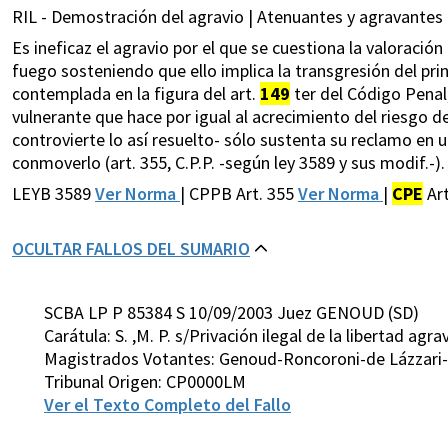
RIL - Demostración del agravio | Atenuantes y agravantes
Es ineficaz el agravio por el que se cuestiona la valoració
fuego sosteniendo que ello implica la transgresión del prin
contemplada en la figura del art.
149
ter del Código Penal
vulnerante que hace por igual al acrecimiento del riesgo d
controvierte lo así resuelto- sólo sustenta su reclamo en 
conmoverlo (art. 355, C.P.P. -según ley 3589 y sus modif.-).
LEYB 3589
Ver Norma
| CPPB Art. 355
Ver Norma
|
CPE
Ar
OCULTAR FALLOS DEL SUMARIO
SCBA LP P 85384 S 10/09/2003 Juez GENOUD (SD)
Carátula: S. ,M. P. s/Privación ilegal de la libertad agr
Magistrados Votantes: Genoud-Roncoroni-de Lázzari-
Tribunal Origen: CP0000LM
Ver el Texto Completo del Fallo