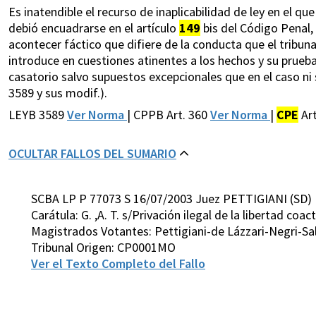
Es inatendible el recurso de inaplicabilidad de ley en el q
debió encuadrarse en el artículo
149
bis del Código Penal, 
acontecer fáctico que difiere de la conducta que el tribu
introduce en cuestiones atinentes a los hechos y su prueba
casatorio salvo supuestos excepcionales que en el caso ni s
3589 y sus modif.).
LEYB 3589
Ver Norma
| CPPB Art. 360
Ver Norma
|
CPE
Ar
OCULTAR FALLOS DEL SUMARIO
SCBA LP P 77073 S 16/07/2003 Juez PETTIGIANI (SD)
Carátula: G. ,A. T. s/Privación ilegal de la libertad coac
Magistrados Votantes: Pettigiani-de Lázzari-Negri-S
Tribunal Origen: CP0001MO
Ver el Texto Completo del Fallo