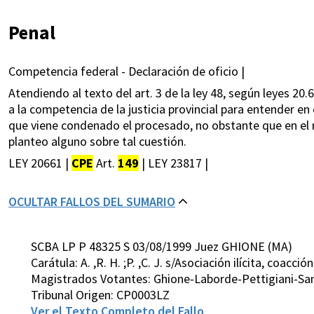
Penal
Competencia federal - Declaración de oficio |
Atendiendo al texto del art. 3 de la ley 48, según leyes 20.
a la competencia de la justicia provincial para entender en e
que viene condenado el procesado, no obstante que en el r
planteo alguno sobre tal cuestión.
LEY 20661 |
CPE
Art.
149
| LEY 23817 |
OCULTAR FALLOS DEL SUMARIO
SCBA LP P 48325 S 03/08/1999 Juez GHIONE (MA)
Carátula: A. ,R. H. ;P. ,C. J. s/Asociación ilícita, coacc
Magistrados Votantes: Ghione-Laborde-Pettigiani-San
Tribunal Origen: CP0003LZ
Ver el Texto Completo del Fallo