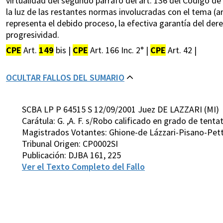
virtualidad del segundo párrafo del art. 136 del Código de
la luz de las restantes normas involucradas con el tema (arts
representa el debido proceso, la efectiva garantía del derec
progresividad.
CPE
Art.
149
bis |
CPE
Art. 166 Inc. 2° |
CPE
Art. 42 |
OCULTAR FALLOS DEL SUMARIO
SCBA LP P 64515 S 12/09/2001 Juez DE LAZZARI (MI)
Carátula: G. ,A. F. s/Robo calificado en grado de tenta
Magistrados Votantes: Ghione-de Lázzari-Pisano-Pett
Tribunal Origen: CP0002SI
Publicación: DJBA 161, 225
Ver el Texto Completo del Fallo