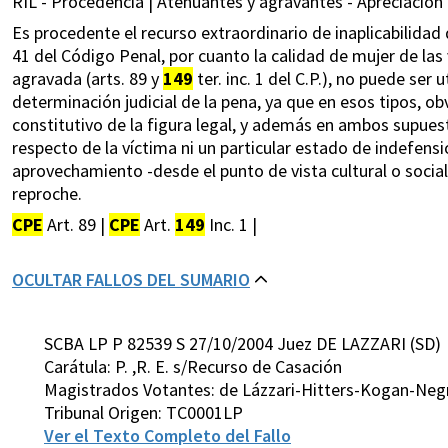
RIL - Procedencia | Atenuantes y agravantes - Apreciación 
Es procedente el recurso extraordinario de inaplicabilidad d
41 del Código Penal, por cuanto la calidad de mujer de las 
agravada (arts. 89 y
149
ter. inc. 1 del C.P.), no puede se
determinación judicial de la pena, ya que en esos tipos,
constitutivo de la figura legal, y además en ambos supuest
respecto de la víctima ni un particular estado de indefen
aprovechamiento -desde el punto de vista cultural o socia
reproche.
CPE
Art. 89 |
CPE
Art.
149
Inc. 1 |
OCULTAR FALLOS DEL SUMARIO
SCBA LP P 82539 S 27/10/2004 Juez DE LAZZARI (SD)
Carátula: P. ,R. E. s/Recurso de Casación
Magistrados Votantes: de Lázzari-Hitters-Kogan-Neg
Tribunal Origen: TC0001LP
Ver el Texto Completo del Fallo