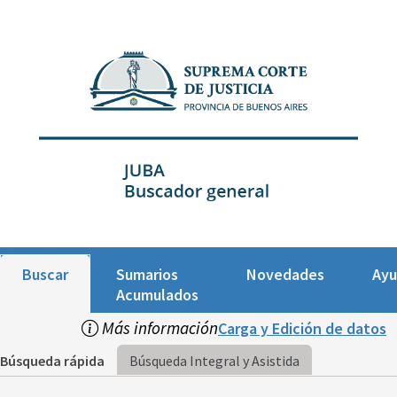
Buscar
Sumarios
Novedades
Ay
Acumulados
Más información
Carga y Edición de datos
Búsqueda rápida
Búsqueda Integral y Asistida