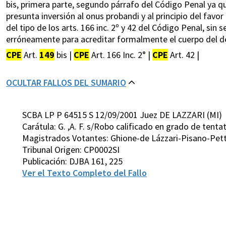
bis, primera parte, segundo párrafo del Código Penal ya q
presunta inversión al onus probandi y al principio del favor
del tipo de los arts. 166 inc. 2º y 42 del Código Penal, si
erróneamente para acreditar formalmente el cuerpo del deli
CPE
Art.
149
bis |
CPE
Art. 166 Inc. 2° |
CPE
Art. 42 |
OCULTAR FALLOS DEL SUMARIO
SCBA LP P 64515 S 12/09/2001 Juez DE LAZZARI (MI)
Carátula: G. ,A. F. s/Robo calificado en grado de tenta
Magistrados Votantes: Ghione-de Lázzari-Pisano-Pett
Tribunal Origen: CP0002SI
Publicación: DJBA 161, 225
Ver el Texto Completo del Fallo