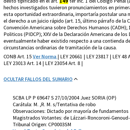
delito tipificado en el art.
149
ter inc. 1 del Código Penal (a
hechos investigados tuvieron pronunciamientos en primera 
esta oportunidad extraordinaria, importaría postular una 
el derecho a un juicio rápido (art. 15, último párrafo de la 
Convención Americana sobre Derechos Humanos (CADH); 14.
Politicos (PIDCP); XXV de la Declaración Americana de los
eventualmente haber existido respecto a una contienda de
circunstancias ordinarias de tramitación de la causa.
CONB Art. 15
Ver Norma
| LEY 20661 | LEY 23817 | LEY 48 A
LEY 23013 Art. 14 | LEY 23054 Art. 8 |
OCULTAR FALLOS DEL SUMARIO
SCBA LP P 69647 S 27/10/2004 Juez SORIA (OP)
Carátula: M. ,R. M. s/Tentativa de robo
Observaciones: Dictado por mayoría de fundamentos
Magistrados Votantes: de Lázzari-Roncoroni-Genoud-
Tribunal Origen: CP0003SM