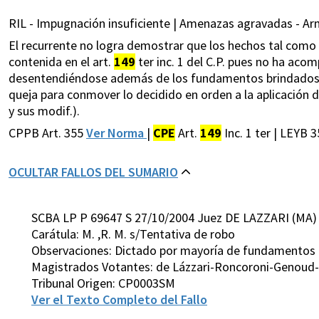
RIL - Impugnación insuficiente | Amenazas agravadas - Ar
El recurrente no logra demostrar que los hechos tal como s
contenida en el art.
149
ter inc. 1 del C.P. pues no ha aco
desentendiéndose además de los fundamentos brindados po
queja para conmover lo decidido en orden a la aplicación d
y sus modif.).
CPPB Art. 355
Ver Norma
|
CPE
Art.
149
Inc. 1 ter | LEYB 
OCULTAR FALLOS DEL SUMARIO
SCBA LP P 69647 S 27/10/2004 Juez DE LAZZARI (MA)
Carátula: M. ,R. M. s/Tentativa de robo
Observaciones: Dictado por mayoría de fundamentos
Magistrados Votantes: de Lázzari-Roncoroni-Genoud-
Tribunal Origen: CP0003SM
Ver el Texto Completo del Fallo