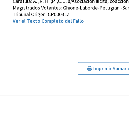
Carátula: A. ,R. H. ;P. ,C. J. s/Asociación ilícita, coacc
Magistrados Votantes: Ghione-Laborde-Pettigiani-San
Tribunal Origen: CP0003LZ
Ver el Texto Completo del Fallo
Imprimir Sumari