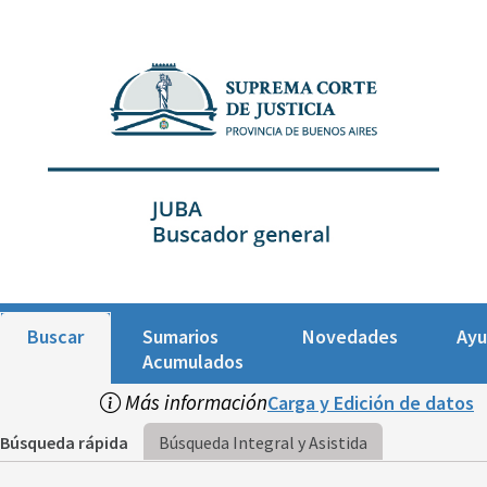
Buscar
Sumarios
Novedades
Ay
Acumulados
Más información
Carga y Edición de datos
Búsqueda rápida
Búsqueda Integral y Asistida