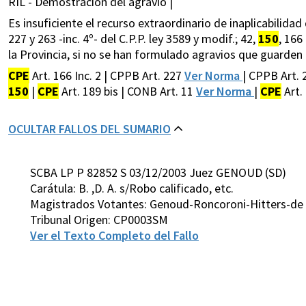
RIL - Demostración del agravio |
Es insuficiente el recurso extraordinario de inaplicabilidad 
227 y 263 -inc. 4º- del C.P.P. ley 3589 y modif.; 42,
150
, 166
la Provincia, si no se han formulado agravios que guarden 
CPE
Art. 166 Inc. 2 | CPPB Art. 227
Ver Norma
| CPPB Art. 2
150
|
CPE
Art. 189 bis | CONB Art. 11
Ver Norma
|
CPE
Art.
OCULTAR FALLOS DEL SUMARIO
SCBA LP P 82852 S 03/12/2003 Juez GENOUD (SD)
Carátula: B. ,D. A. s/Robo calificado, etc.
Magistrados Votantes: Genoud-Roncoroni-Hitters-de 
Tribunal Origen: CP0003SM
Ver el Texto Completo del Fallo