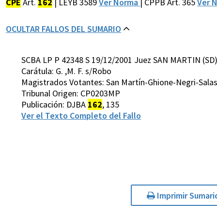
CPE
Art.
162
| LEYB 3589
Ver Norma
| CPPB Art. 365
Ver 
OCULTAR FALLOS DEL SUMARIO
SCBA LP P 42348 S 19/12/2001 Juez SAN MARTIN (SD
Carátula: G. ,M. F. s/Robo
Magistrados Votantes: San Martín-Ghione-Negri-Sala
Tribunal Origen: CP0203MP
Publicación: DJBA
162
, 135
Ver el Texto Completo del Fallo
Imprimir Sumari