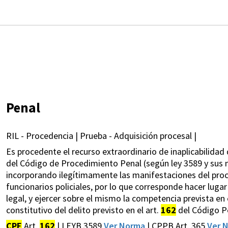
Penal
RIL - Procedencia | Prueba - Adquisición procesal |
Es procedente el recurso extraordinario de inaplicabilidad d
del Código de Procedimiento Penal (según ley 3589 y sus m
incorporando ilegítimamente las manifestaciones del proc
funcionarios policiales, por lo que corresponde hacer lugar 
legal, y ejercer sobre el mismo la competencia prevista en e
constitutivo del delito previsto en el art.
162
del Código P
CPE
Art.
162
| LEYB 3589
Ver Norma
| CPPB Art. 365
Ver 