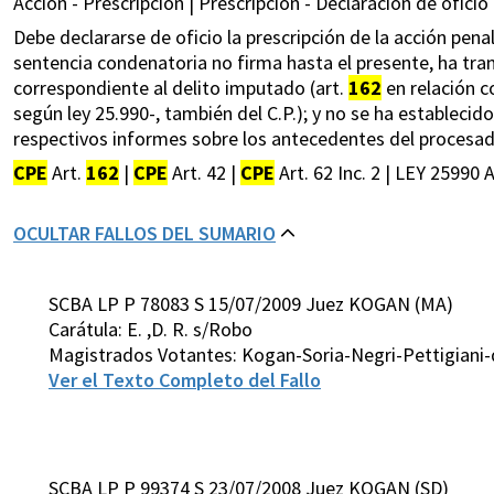
Acción - Prescripción | Prescripción - Declaración de oficio 
Debe declararse de oficio la prescripción de la acción pen
sentencia condenatoria no firma hasta el presente, ha tra
correspondiente al delito imputado (art.
162
en relación con
según ley 25.990-, también del C.P.); y no se ha establecid
respectivos informes sobre los antecedentes del procesad
CPE
Art.
162
|
CPE
Art. 42 |
CPE
Art. 62 Inc. 2 | LEY 25990 A
OCULTAR FALLOS DEL SUMARIO
SCBA LP P 78083 S 15/07/2009 Juez KOGAN (MA)
Carátula: E. ,D. R. s/Robo
Magistrados Votantes: Kogan-Soria-Negri-Pettigiani
Ver el Texto Completo del Fallo
SCBA LP P 99374 S 23/07/2008 Juez KOGAN (SD)