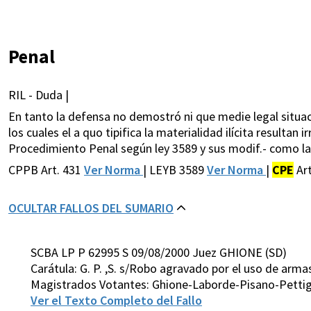
Penal
RIL - Duda |
En tanto la defensa no demostró ni que medie legal situaci
los cuales el a quo tipifica la materialidad ilícita resultan
Procedimiento Penal según ley 3589 y sus modif.- como la 
CPPB Art. 431
Ver Norma
| LEYB 3589
Ver Norma
|
CPE
Ar
OCULTAR FALLOS DEL SUMARIO
SCBA LP P 62995 S 09/08/2000 Juez GHIONE (SD)
Carátula: G. P. ,S. s/Robo agravado por el uso de arma
Magistrados Votantes: Ghione-Laborde-Pisano-Pettigi
Ver el Texto Completo del Fallo