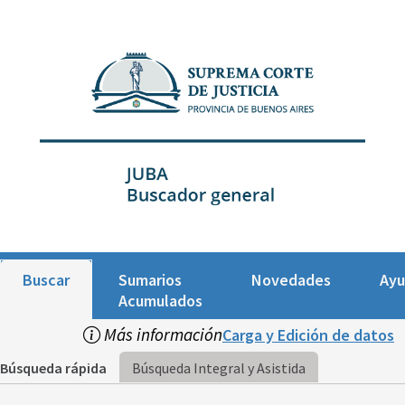
Buscar
Sumarios
Novedades
Ay
Acumulados
Más información
Carga y Edición de datos
Búsqueda rápida
Búsqueda Integral y Asistida