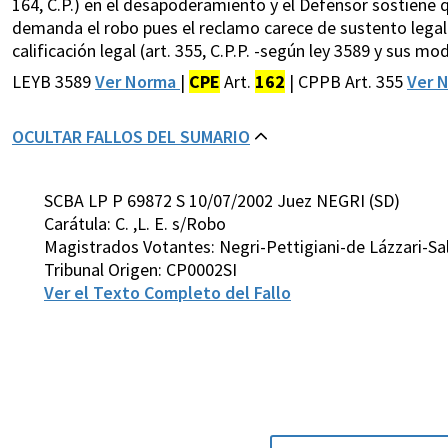
164, C.P.) en el desapoderamiento y el Defensor sostiene q
demanda el robo pues el reclamo carece de sustento legal 
calificación legal (art. 355, C.P.P. -según ley 3589 y sus modi
LEYB 3589
Ver Norma
|
CPE
Art.
162
| CPPB Art. 355
Ver 
OCULTAR FALLOS DEL SUMARIO
SCBA LP P 69872 S 10/07/2002 Juez NEGRI (SD)
Carátula: C. ,L. E. s/Robo
Magistrados Votantes: Negri-Pettigiani-de Lázzari-S
Tribunal Origen: CP0002SI
Ver el Texto Completo del Fallo