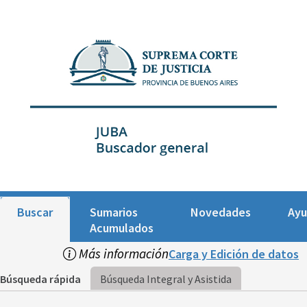
Buscar
Sumarios
Novedades
Ay
Acumulados
Más información
Carga y Edición de datos
Búsqueda rápida
Búsqueda Integral y Asistida