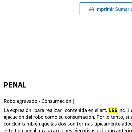
Imprimir Sumari
PENAL
Robo agravado - Consumación |
La expresión "para realizar" contenida en el art.
166
inc. 1
ejecución del robo como su consumación. Por lo tanto, si 
concluir también que las dos son formas típicamente adec
este tipo penal atrapa acciones ejecutivas del robo anter