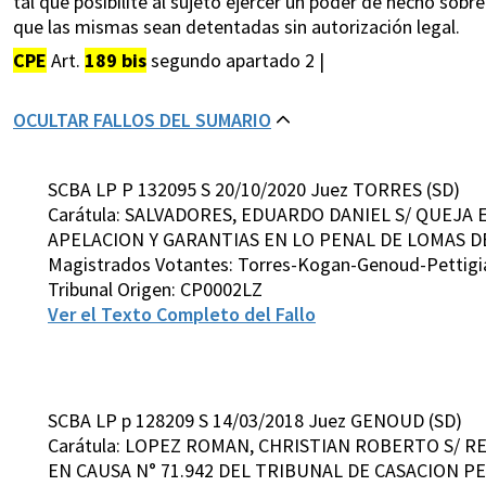
tal que posibilite al sujeto ejercer un poder de hecho sob
que las mismas sean detentadas sin autorización legal.
CPE
Art.
189 bis
segundo apartado 2 |
OCULTAR FALLOS DEL SUMARIO
SCBA LP P 132095 S 20/10/2020 Juez TORRES (SD)
Carátula: SALVADORES, EDUARDO DANIEL S/ QUEJA 
APELACION Y GARANTIAS EN LO PENAL DE LOMAS DE
Magistrados Votantes: Torres-Kogan-Genoud-Pettigi
Tribunal Origen: CP0002LZ
Ver el Texto Completo del Fallo
SCBA LP p 128209 S 14/03/2018 Juez GENOUD (SD)
Carátula: LOPEZ ROMAN, CHRISTIAN ROBERTO S/ R
EN CAUSA N° 71.942 DEL TRIBUNAL DE CASACION PEN