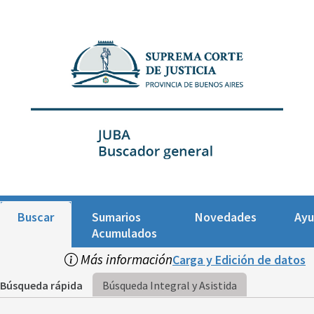
Buscar
Sumarios
Novedades
Ay
Acumulados
Más información
Carga y Edición de datos
Búsqueda rápida
Búsqueda Integral y Asistida