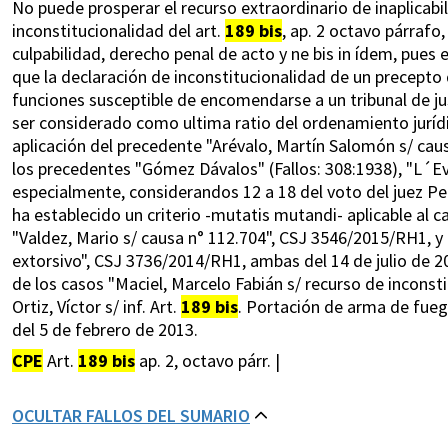
No puede prosperar el recurso extraordinario de inaplicabil
inconstitucionalidad del art.
189 bis
, ap. 2 octavo párrafo,
culpabilidad, derecho penal de acto y ne bis in ídem, pues
que la declaración de inconstitucionalidad de un precepto 
funciones susceptible de encomendarse a un tribunal de j
ser considerado como ultima ratio del ordenamiento jurídic
aplicación del precedente "Arévalo, Martín Salomón s/ cau
los precedentes "Gómez Dávalos" (Fallos: 308:1938), "L´Eve
especialmente, considerandos 12 a 18 del voto del juez Pe
ha establecido un criterio -mutatis mutandi- aplicable al c
"Valdez, Mario s/ causa n° 112.704", CSJ 3546/2015/RH1, y 
extorsivo", CSJ 3736/2014/RH1, ambas del 14 de julio de 2
de los casos "Maciel, Marcelo Fabián s/ recurso de incons
Ortiz, Víctor s/ inf. Art.
189 bis
. Portación de arma de fuego
del 5 de febrero de 2013.
CPE
Art.
189 bis
ap. 2, octavo párr. |
OCULTAR FALLOS DEL SUMARIO