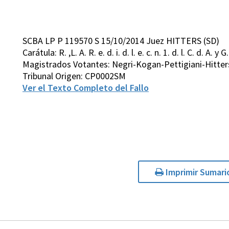
SCBA LP P 119570 S 15/10/2014 Juez HITTERS (SD)
Carátula: R. ,L. A. R. e. d. i. d. l. e. c. n. 1. d. l. C. d. A. y G. 
Magistrados Votantes: Negri-Kogan-Pettigiani-Hitter
Tribunal Origen: CP0002SM
Ver el Texto Completo del Fallo
Imprimir Sumari