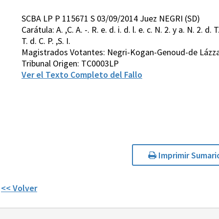
SCBA LP P 115671 S 03/09/2014 Juez NEGRI (SD)
Carátula: A. ,C. A. -. R. e. d. i. d. l. e. c. N. 2. y a. N. 2. d. T. d
T. d. C. P. ,S. I.
Magistrados Votantes: Negri-Kogan-Genoud-de Lázza
Tribunal Origen: TC0003LP
Ver el Texto Completo del Fallo
Imprimir Sumari
<< Volver