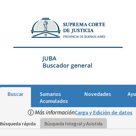
Buscar
Sumarios
Novedades
Ay
Acumulados
Más información
Carga y Edición de datos
Búsqueda rápida
Búsqueda Integral y Asistida