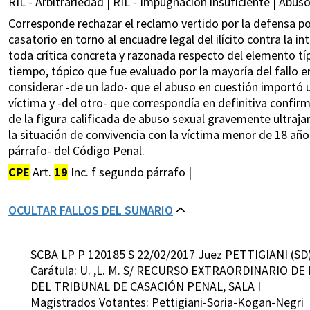
RIL - Arbitrariedad | RIL - Impugnación insuficiente | Abuso
Corresponde rechazar el reclamo vertido por la defensa por 
casatorio en torno al encuadre legal del ilícito contra la i
toda crítica concreta y razonada respecto del elemento típ
tiempo, tópico que fue evaluado por la mayoría del fallo e
considerar -de un lado- que el abuso en cuestión importó
víctima y -del otro- que correspondía en definitiva confirm
de la figura calificada de abuso sexual gravemente ultraj
la situación de convivencia con la víctima menor de 18 años,
párrafo- del Código Penal.
CPE
Art.
19
Inc. f segundo párrafo |
OCULTAR FALLOS DEL SUMARIO
SCBA LP P 120185 S 22/02/2017 Juez PETTIGIANI (SD
Carátula: U. ,L. M. S/ RECURSO EXTRAORDINARIO DE
DEL TRIBUNAL DE CASACIÓN PENAL, SALA I
Magistrados Votantes: Pettigiani-Soria-Kogan-Negri