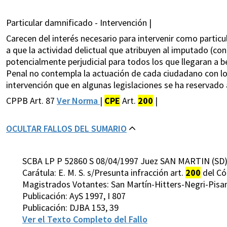
Particular damnificado - Intervención |
Carecen del interés necesario para intervenir como partic
a que la actividad delictual que atribuyen al imputado (c
potencialmente perjudicial para todos los que llegaran a be
Penal no contempla la actuación de cada ciudadano con lo
intervención que en algunas legislaciones se ha reservado 
CPPB Art. 87
Ver Norma
|
CPE
Art.
200
|
OCULTAR FALLOS DEL SUMARIO
SCBA LP P 52860 S 08/04/1997 Juez SAN MARTIN (SD
Carátula: E. M. S. s/Presunta infracción art.
200
del Có
Magistrados Votantes: San Martín-Hitters-Negri-Pis
Publicación: AyS 1997, I 807
Publicación: DJBA 153, 39
Ver el Texto Completo del Fallo