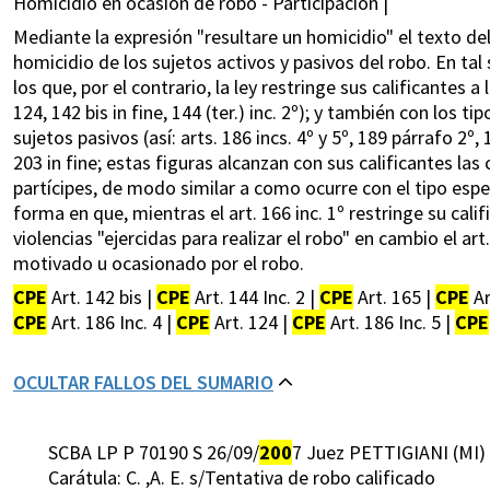
Homicidio en ocasión de robo - Participación |
Mediante la expresión "resultare un homicidio" el texto de
homicidio de los sujetos activos y pasivos del robo. En tal
los que, por el contrario, la ley restringe sus calificantes a 
124, 142 bis in fine, 144 (ter.) inc. 2º); y también con los 
sujetos pasivos (así: arts. 186 incs. 4º y 5º, 189 párrafo 2º,
203 in fine; estas figuras alcanzan con sus calificantes la
partícipes, de modo similar a como ocurre con el tipo espe
forma en que, mientras el art. 166 inc. 1º restringe su calif
violencias "ejercidas para realizar el robo" en cambio el a
motivado u ocasionado por el robo.
CPE
Art. 142 bis |
CPE
Art. 144 Inc. 2 |
CPE
Art. 165 |
CPE
Ar
CPE
Art. 186 Inc. 4 |
CPE
Art. 124 |
CPE
Art. 186 Inc. 5 |
CPE
OCULTAR FALLOS DEL SUMARIO
SCBA LP P 70190 S 26/09/
200
7 Juez PETTIGIANI (MI)
Carátula: C. ,A. E. s/Tentativa de robo calificado