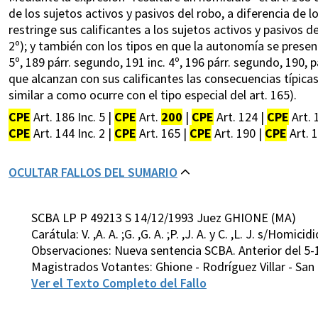
de los sujetos activos y pasivos del robo, a diferencia de l
restringe sus calificantes a los sujetos activos y pasivos de l
2º); y también con los tipos en que la autonomía se present
5º, 189 párr. segundo, 191 inc. 4º, 196 párr. segundo, 190, p
que alcanzan con sus calificantes las consecuencias típic
similar a como ocurre con el tipo especial del art. 165).
CPE
Art. 186 Inc. 5 |
CPE
Art.
200
|
CPE
Art. 124 |
CPE
Art. 
CPE
Art. 144 Inc. 2 |
CPE
Art. 165 |
CPE
Art. 190 |
CPE
Art. 1
OCULTAR FALLOS DEL SUMARIO
SCBA LP P 49213 S 14/12/1993 Juez GHIONE (MA)
Carátula: V. ,A. A. ;G. ,G. A. ;P. ,J. A. y C. ,L. J. s/Homic
Observaciones: Nueva sentencia SCBA. Anterior del 5-
Magistrados Votantes: Ghione - Rodríguez Villar - San
Ver el Texto Completo del Fallo