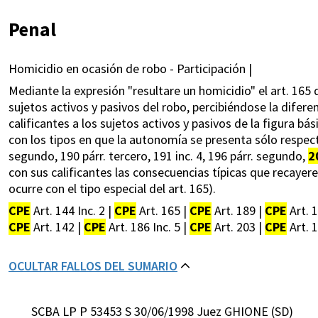
Penal
Homicidio en ocasión de robo - Participación |
Mediante la expresión "resultare un homicidio" el art. 165 
sujetos activos y pasivos del robo, percibiéndose la diferen
calificantes a los sujetos activos y pasivos de la figura básic
con los tipos en que la autonomía se presenta sólo respecto 
segundo, 190 párr. tercero, 191 inc. 4, 196 párr. segundo,
2
con sus calificantes las consecuencias típicas que recaye
ocurre con el tipo especial del art. 165).
CPE
Art. 144 Inc. 2 |
CPE
Art. 165 |
CPE
Art. 189 |
CPE
Art. 
CPE
Art. 142 |
CPE
Art. 186 Inc. 5 |
CPE
Art. 203 |
CPE
Art. 
OCULTAR FALLOS DEL SUMARIO
SCBA LP P 53453 S 30/06/1998 Juez GHIONE (SD)