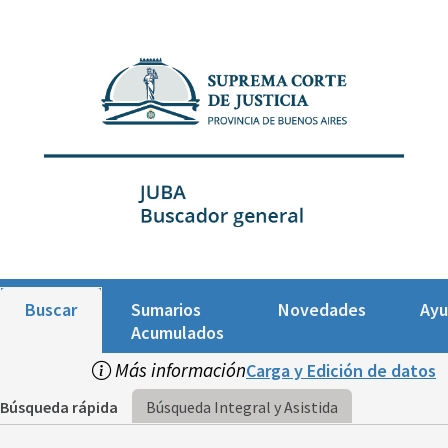
Buscar
Sumarios
Novedades
Ay
Acumulados
Más información
Carga y Edición de datos
Búsqueda rápida
Búsqueda Integral y Asistida