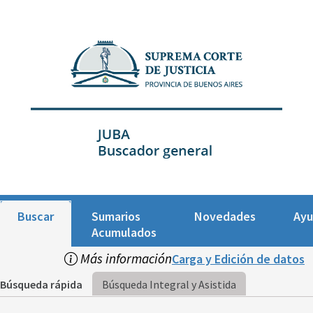
Buscar
Sumarios
Novedades
Ay
Acumulados
Más información
Carga y Edición de datos
Búsqueda rápida
Búsqueda Integral y Asistida