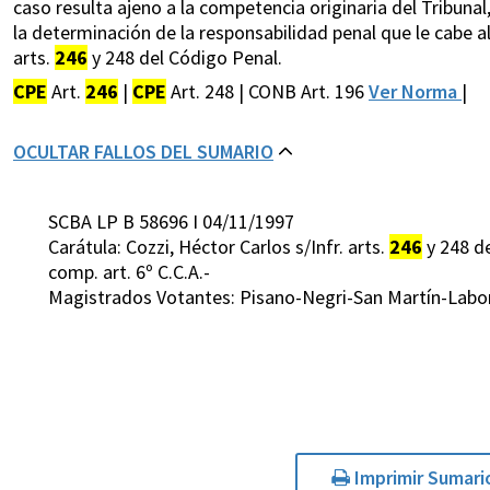
caso resulta ajeno a la competencia originaria del Tribunal
la determinación de la responsabilidad penal que le cabe al
arts.
246
y 248 del Código Penal.
CPE
Art.
246
|
CPE
Art. 248 | CONB Art. 196
Ver Norma
|
OCULTAR FALLOS DEL SUMARIO
SCBA LP B 58696 I 04/11/1997
Carátula: Cozzi, Héctor Carlos s/Infr. arts.
246
y 248 de
comp. art. 6º C.C.A.-
Magistrados Votantes: Pisano-Negri-San Martín-Labo
Imprimir Sumari