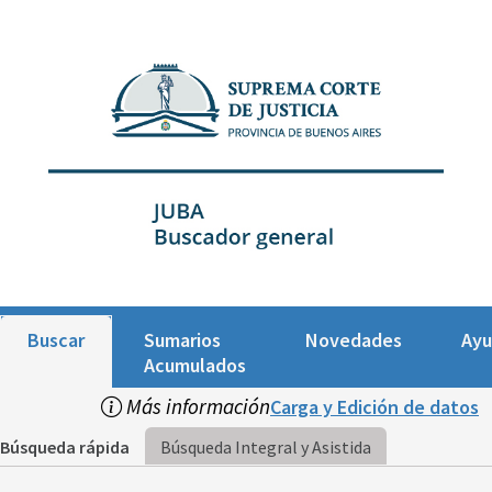
Buscar
Sumarios
Novedades
Ay
Acumulados
Más información
Carga y Edición de datos
Búsqueda rápida
Búsqueda Integral y Asistida