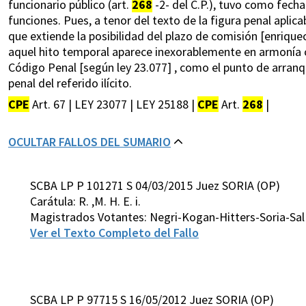
funcionario público (art.
268
-2- del C.P.), tuvo como fecha
funciones. Pues, a tenor del texto de la figura penal aplica
que extiende la posibilidad del plazo de comisión [enriquec
aquel hito temporal aparece inexorablemente en armonía co
Código Penal [según ley 23.077] , como el punto de arranqu
penal del referido ilícito.
CPE
Art. 67 | LEY 23077 | LEY 25188 |
CPE
Art.
268
|
OCULTAR FALLOS DEL SUMARIO
SCBA LP P 101271 S 04/03/2015 Juez SORIA (OP)
Carátula: R. ,M. H. E. i.
Magistrados Votantes: Negri-Kogan-Hitters-Soria-Sa
Ver el Texto Completo del Fallo
SCBA LP P 97715 S 16/05/2012 Juez SORIA (OP)