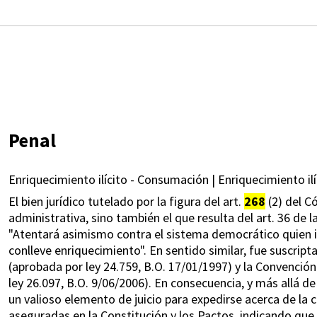
Penal
Enriquecimiento ilícito - Consumación | Enriquecimiento ilíc
El bien jurídico tutelado por la figura del art.
268
(2) del C
administrativa, sino también el que resulta del art. 36 de 
"Atentará asimismo contra el sistema democrático quien i
conlleve enriquecimiento". En sentido similar, fue suscrip
(aprobada por ley 24.759, B.O. 17/01/1997) y la Convenció
ley 26.097, B.O. 9/06/2006). En consecuencia, y más allá d
un valioso elemento de juicio para expedirse acerca de la 
aseguradas en la Constitución y los Pactos, indicando que 