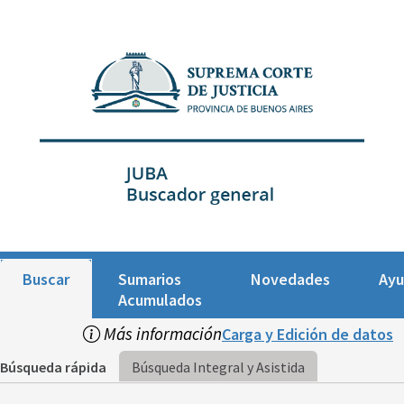
Buscar
Sumarios
Novedades
Ay
Acumulados
Más información
Carga y Edición de datos
Búsqueda rápida
Búsqueda Integral y Asistida