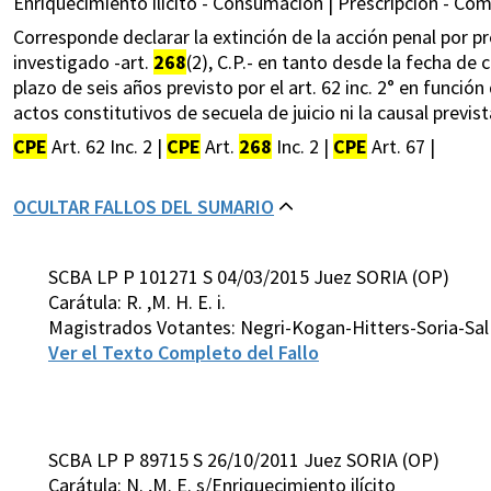
Enriquecimiento ilícito - Consumación | Prescripción - Cóm
Corresponde declarar la extinción de la acción penal por pr
investigado -art.
268
(2), C.P.- en tanto desde la fecha de
plazo de seis años previsto por el art. 62 inc. 2° en función 
actos constitutivos de secuela de juicio ni la causal previst
CPE
Art. 62 Inc. 2 |
CPE
Art.
268
Inc. 2 |
CPE
Art. 67 |
OCULTAR FALLOS DEL SUMARIO
SCBA LP P 101271 S 04/03/2015 Juez SORIA (OP)
Carátula: R. ,M. H. E. i.
Magistrados Votantes: Negri-Kogan-Hitters-Soria-Sa
Ver el Texto Completo del Fallo
SCBA LP P 89715 S 26/10/2011 Juez SORIA (OP)
Carátula: N. ,M. E. s/Enriquecimiento ilícito