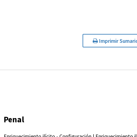
Imprimir Sumari
Penal
Enriquecimiento ilícito - Configuración | Enriquecimiento i