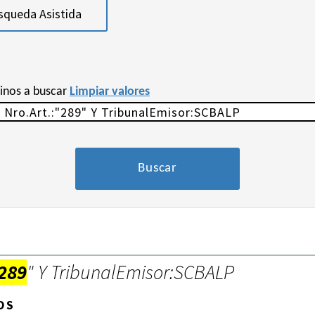
squeda Asistida
minos a buscar
Limpiar valores
289
" Y TribunalEmisor:SCBALP
OS