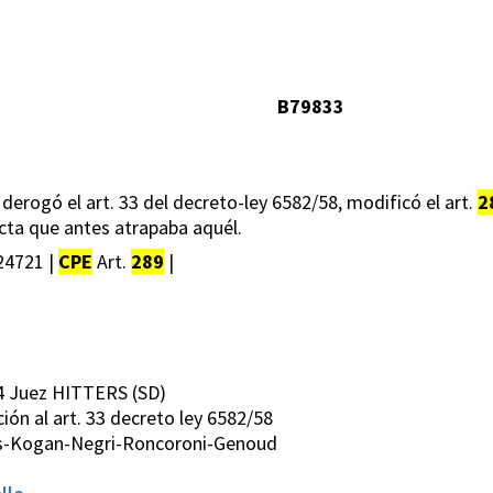
B79833
erogó el art. 33 del decreto-ley 6582/58, modificó el art.
2
cta que antes atrapaba aquél.
24721 |
CPE
Art.
289
|
4 Juez HITTERS (SD)
cción al art. 33 decreto ley 6582/58
rs-Kogan-Negri-Roncoroni-Genoud