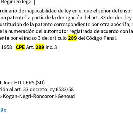
 Régimen legal |
inario de inaplicabilidad de ley en el que el señor defensor 
patente" a partir de la derogación del art. 33 del dec. ley 
 sustitución de la patente correspondiente por otra apócrifa
e la numeración del automotor registrada de acuerdo con la
te por el inciso 3 del artículo
289
del Código Penal.
 1958 |
CPE
Art.
289
Inc. 3 |
4 Juez HITTERS (SD)
cción al art. 33 decreto ley 6582/58
rs-Kogan-Negri-Roncoroni-Genoud
llo