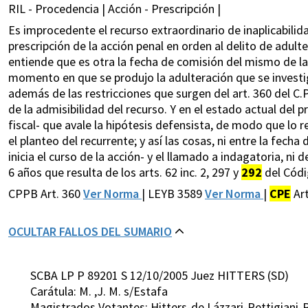
RIL - Procedencia | Acción - Prescripción |
Es improcedente el recurso extraordinario de inaplicabilida
prescripción de la acción penal en orden al delito de adu
entiende que es otra la fecha de comisión del mismo de la
momento en que se produjo la adulteración que se investig
además de las restricciones que surgen del art. 360 del C.
de la admisibilidad del recurso. Y en el estado actual del p
fiscal- que avale la hipótesis defensista, de modo que lo
el planteo del recurrente; y así las cosas, ni entre la fech
inicia el curso de la acción- y el llamado a indagatoria, ni
6 años que resulta de los arts. 62 inc. 2, 297 y
292
del Códi
CPPB Art. 360
Ver Norma
| LEYB 3589
Ver Norma
|
CPE
Ar
OCULTAR FALLOS DEL SUMARIO
SCBA LP P 89201 S 12/10/2005 Juez HITTERS (SD)
Carátula: M. ,J. M. s/Estafa
Magistrados Votantes: Hitters-de Lázzari-Pettigiani