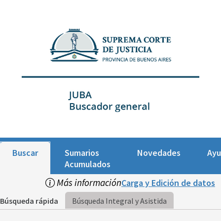
Buscar
Sumarios
Novedades
Ay
Acumulados
Más información
Carga y Edición de datos
Búsqueda rápida
Búsqueda Integral y Asistida