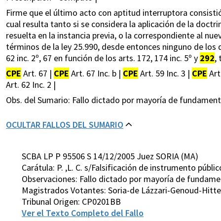
Firme que el último acto con aptitud interruptora consistió
cual resulta tanto si se considera la aplicación de la doct
resuelta en la instancia previa, o la correspondiente al nue
términos de la ley 25.990, desde entonces ninguno de los del
62 inc. 2º, 67 en función de los arts. 172, 174 inc. 5º y
292
,
CPE
Art. 67 |
CPE
Art. 67 Inc. b |
CPE
Art. 59 Inc. 3 |
CPE
Art
Art. 62 Inc. 2 |
Obs. del Sumario: Fallo dictado por mayoría de fundamen
OCULTAR FALLOS DEL SUMARIO
SCBA LP P 95506 S 14/12/2005 Juez SORIA (MA)
Carátula: P. ,L. C. s/Falsificación de instrumento públ
Observaciones: Fallo dictado por mayoría de fundam
Magistrados Votantes: Soria-de Lázzari-Genoud-Hitte
Tribunal Origen: CP0201BB
Ver el Texto Completo del Fallo