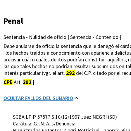
Penal
Sentencia - Nulidad de oficio | Sentencia - Contenido |
Debe anularse de oficio la sentencia que le denegó el cará
"los hechos traídos a conocimiento con apariencia delictual
precisar cuál o cuáles delitos podrían constituir aquéllos, 
las que tales hechos no podrían resultar subsumidos en tal
interés particular (vgr. el art.
292
del C.P. citado por el recu
CPE
Art.
292
|
OCULTAR FALLOS DEL SUMARIO
SCBA LP P 57577 S 16/12/1997 Juez NEGRI (SD)
Carátula: G. ,N. A. s/Denuncia
Magistrados Votantes: Negri-Pettigiani-Laborde-Pis