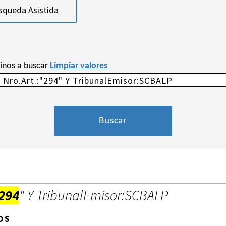
squeda Asistida
minos a buscar
Limpiar valores
294
" Y TribunalEmisor:SCBALP
OS