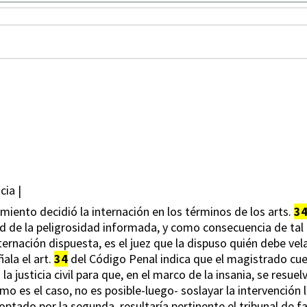
ia |
seimiento decidió la internación en los términos de los arts.
3
ud de la peligrosidad informada, y como consecuencia de tal 
rnación dispuesta, es el juez que la dispuso quién debe vel
ala el art.
34
del Código Penal indica que el magistrado cue
la justicia civil para que, en el marco de la insania, se resuel
mo es el caso, no es posible-luego- soslayar la intervención 
ptado por la segunda, resultaría pertinente el tribunal de fa