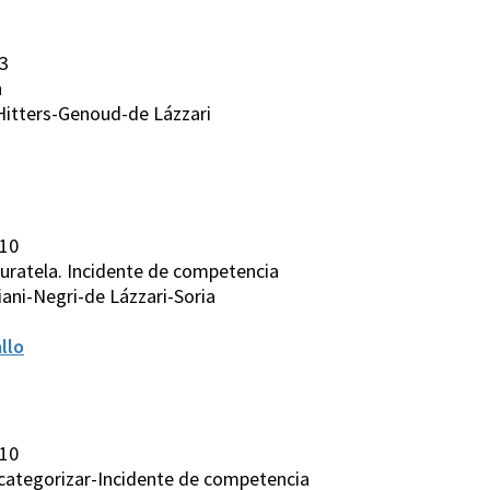
3
n
Hitters-Genoud-de Lázzari
010
y curatela. Incidente de competencia
ani-Negri-de Lázzari-Soria
llo
010
a categorizar-Incidente de competencia