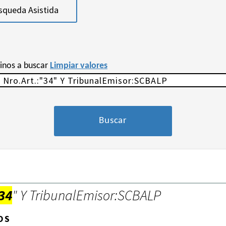
squeda Asistida
minos a buscar
Limpiar valores
34
" Y TribunalEmisor:SCBALP
OS