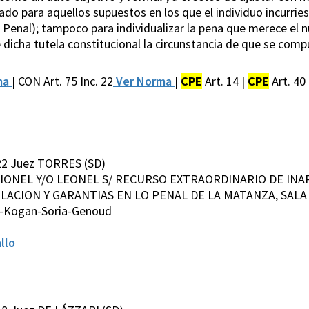
do para aquellos supuestos en los que el individuo incurries
o Penal); tampoco para individualizar la pena que merece el nu
e dicha tutela constitucional la circunstancia de que se co
ma
| CON Art. 75 Inc. 22
Ver Norma
|
CPE
Art. 14 |
CPE
Art. 40
22 Juez TORRES (SD)
LIONEL Y/O LEONEL S/ RECURSO EXTRAORDINARIO DE INAP
LACION Y GARANTIAS EN LO PENAL DE LA MATANZA, SALA I
s-Kogan-Soria-Genoud
llo