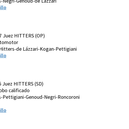
s-Negri-Genoud-de Lázzari
llo
7 Juez HITTERS (OP)
automotor
Hitters-de Lázzari-Kogan-Pettigiani
llo
5 Juez HITTERS (SD)
/Robo calificado
s-Pettigiani-Genoud-Negri-Roncoroni
llo