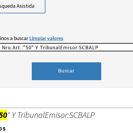
squeda Asistida
minos a buscar
Limpiar valores
50
" Y TribunalEmisor:SCBALP
OS