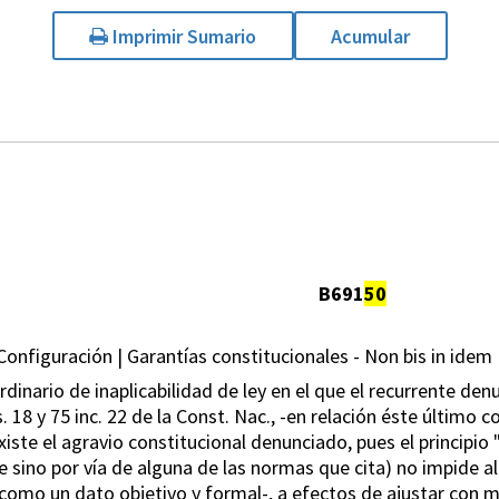
Imprimir Sumario
Acumular
B691
50
Configuración | Garantías constitucionales - Non bis in idem 
inario de inaplicabilidad de ley en el que el recurrente denu
s. 18 y 75 inc. 22 de la Const. Nac., -en relación éste último co
iste el agravio constitucional denunciado, pues el principio "
sino por vía de alguna de las normas que cita) no impide al
como un dato objetivo y formal-, a efectos de ajustar con m