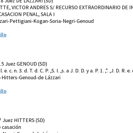
18 Juez DE LÁZZARI (SD)
TTE, VICTOR ANDRES S/ RECURSO EXTRAORDINARIO DE IN
CASACION PENAL, SALA I
zari-Pettigiani-Kogan-Soria-Negri-Genoud
llo
015 Juez GENOUD (SD)
 e. c. n. 3. d. T. d. C. P. ,S. I. ,s. a J. D. D. y a. P. 1. ,". ,J. D. R. e. d
-Hitters-Genoud-de Lázzari
llo
7 Juez HITTERS (SD)
e casación