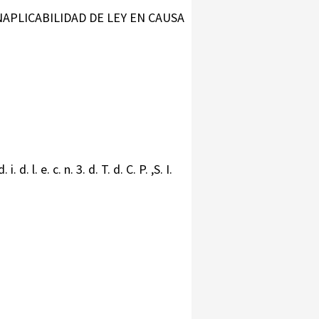
APLICABILIDAD DE LEY EN CAUSA
. i. d. l. e. c. n. 3. d. T. d. C. P. ,S. I.