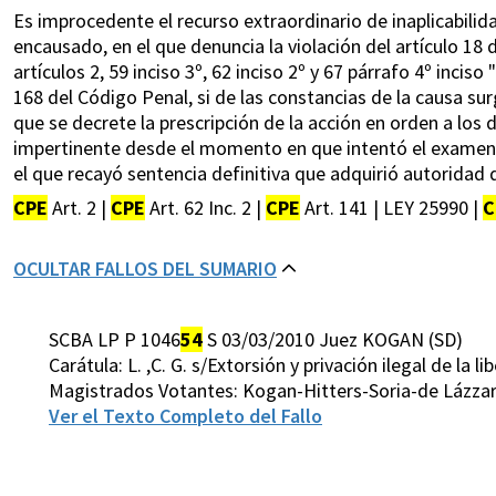
Es improcedente el recurso extraordinario de inaplicabilida
encausado, en el que denuncia la violación del artículo 18 d
artículos 2, 59 inciso 3º, 62 inciso 2º y 67 párrafo 4º inciso
168 del Código Penal, si de las constancias de la causa sur
que se decrete la prescripción de la acción en orden a los de
impertinente desde el momento en que intentó el examen d
el que recayó sentencia definitiva que adquirió autoridad 
CPE
Art. 2 |
CPE
Art. 62 Inc. 2 |
CPE
Art. 141 | LEY 25990 |
C
OCULTAR FALLOS DEL SUMARIO
SCBA LP P 1046
54
S 03/03/2010 Juez KOGAN (SD)
Carátula: L. ,C. G. s/Extorsión y privación ilegal de la li
Magistrados Votantes: Kogan-Hitters-Soria-de Lázzar
Ver el Texto Completo del Fallo