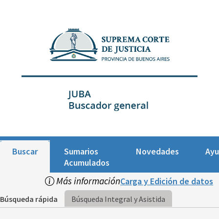
Buscar
Sumarios
Novedades
Ay
Acumulados
Más información
Carga y Edición de datos
Búsqueda rápida
Búsqueda Integral y Asistida