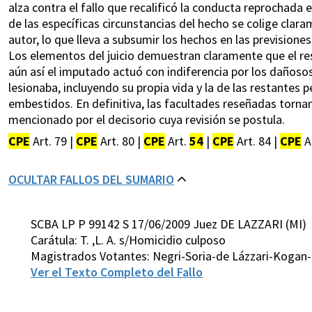
alza contra el fallo que recalificó la conducta reprochada en
de las específicas circunstancias del hecho se colige clara
autor, lo que lleva a subsumir los hechos en las previsiones 
Los elementos del juicio demuestran claramente que el res
aún así el imputado actuó con indiferencia por los dañosos
lesionaba, incluyendo su propia vida y la de las restantes 
embestidos. En definitiva, las facultades reseñadas tornan
mencionado por el decisorio cuya revisión se postula.
CPE
Art. 79 |
CPE
Art. 80 |
CPE
Art.
54
|
CPE
Art. 84 |
CPE
Ar
OCULTAR FALLOS DEL SUMARIO
SCBA LP P 99142 S 17/06/2009 Juez DE LAZZARI (MI)
Carátula: T. ,L. A. s/Homicidio culposo
Magistrados Votantes: Negri-Soria-de Lázzari-Kogan-P
Ver el Texto Completo del Fallo