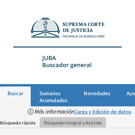
Buscar
Sumarios
Novedades
Ay
Acumulados
Más información
Carga y Edición de datos
Búsqueda rápida
Búsqueda Integral y Asistida