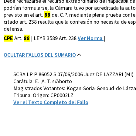
Debe rechazarse el recurso extraordinario de inaplicabilida
podrían formularse, la Cámara tuvo por acreditada la auto
previsto en el art.
88
del C.P. mediante plena prueba confesio
citado art. 238 resulta que la confesión no necesita de e
defensa.
CPE
Art.
88
| LEYB 3589 Art. 238
Ver Norma
|
OCULTAR FALLOS DEL SUMARIO
SCBA LP P 86052 S 07/06/2006 Juez DE LAZZARI (MI)
Carátula: E. ,A. T. s/Aborto
Magistrados Votantes: Kogan-Soria-Genoud-de Lázzar
Tribunal Origen: CP0002LZ
Ver el Texto Completo del Fallo